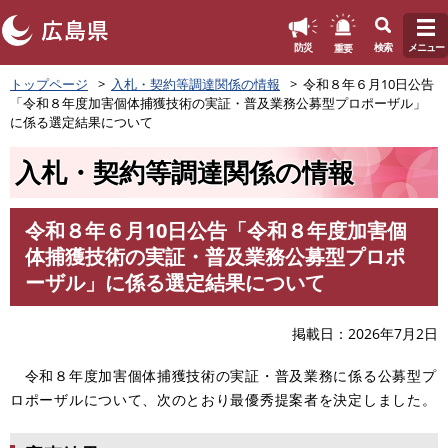
このページの本文へ
重要
防災
検索
メニュー
ペ
トップページ
入札・契約等調達関係の情報
令和８年６月10日公告
ー
「令和８年度加害個体捕獲技術の実証・普及業務公募型プロポーザル」
ジ
に係る選定結果について
の
先
入札・契約等調達関係の情報
頭
で
す
令和８年６月10日公告「令和８年度加害個
。
本
体捕獲技術の実証・普及業務公募型プロポ
文
ーザル」に係る選定結果について
掲載日
2026年7月2日
令和８年度加害個体捕獲技術の実証・普及業務に係る公募型プ
ロポーザルについて、次のとおり最優秀提案者を決定しました。