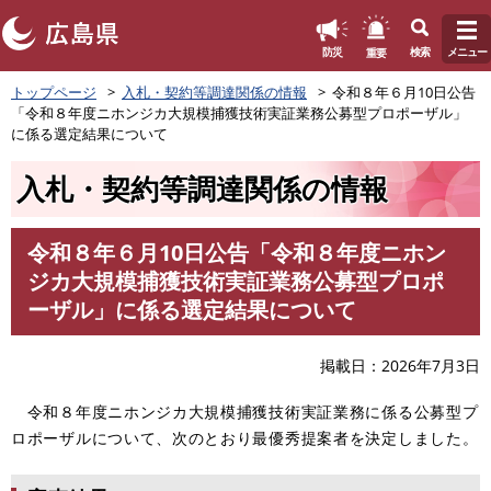
このページの本文へ
重要
防災
検索
メニュー
ペ
トップページ
入札・契約等調達関係の情報
令和８年６月10日公告
ー
「令和８年度ニホンジカ大規模捕獲技術実証業務公募型プロポーザル」
ジ
に係る選定結果について
の
先
入札・契約等調達関係の情報
頭
で
す
令和８年６月10日公告「令和８年度ニホン
。
本
ジカ大規模捕獲技術実証業務公募型プロポ
文
ーザル」に係る選定結果について
掲載日
2026年7月3日
令和８年度ニホンジカ大規模捕獲技術実証業務に係る公募型プ
ロポーザルについて、次のとおり最優秀提案者を決定しました。