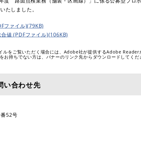
７年度 路面点検業務（舗装・区画線）」に係る公募型プロ
定いたしました。
ファイル)(79KB)
(PDFファイル)(106KB)
イルをご覧いただく場合には、Adobe社が提供するAdobe Reade
eaderをお持ちでない方は、バナーのリンク先からダウンロードしてく
問い合わせ先
番52号