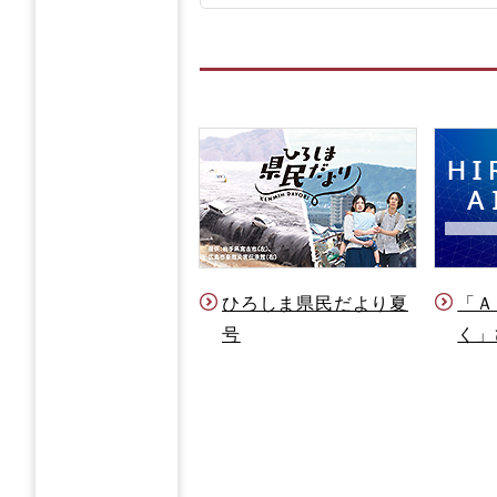
ひろしま県民だより夏
「Ａ
号
く」