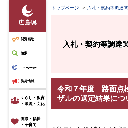
ペ
トップページ
入札・契約等調達
ー
ジ
の
先
頭
閲覧補助
入札・契約等調達
で
す
検索
。
Language
防災情報
令和７年度 路面点
本
文
ザルの選定結果につ
くらし・教育
・環境・文化
健康・福祉
・子育て