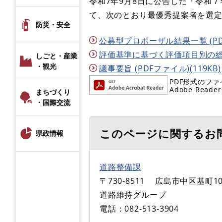
令和7年9月8日に公告した「令和
て、次のとおり最優秀提案者を選
防災・安全
公募型プロポーザル結果一覧 (PDF
評価基準に基づく評価項目別の総合値 
しごと・産業
・観光
議事要旨 (PDFファイル)(119KB)
PDF形式のファ
Adobe R
まちづくり
・国際交流
このページに関するお
県政情報
道路整備課
〒730-8511
広島市中区基町10
道路維持グループ
電話：082-513-3904