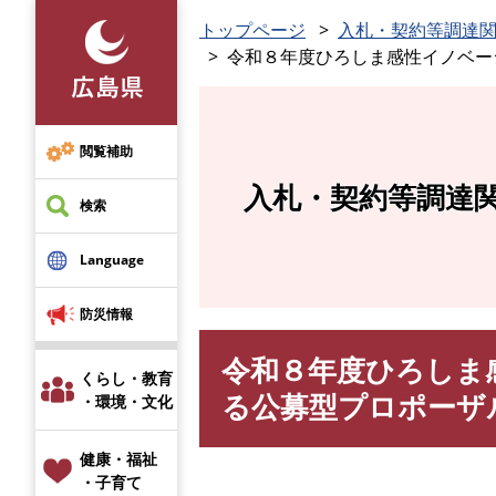
ペ
トップページ
入札・契約等調達
ー
令和８年度ひろしま感性イノベー
ジ
の
先
頭
閲覧補助
で
入札・契約等調達
す
検索
。
Language
防災情報
令和８年度ひろしま
本
くらし・教育
文
る公募型プロポーザ
・環境・文化
健康・福祉
・子育て