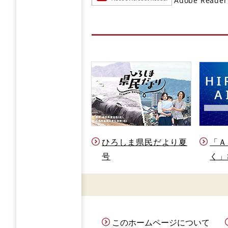
Adobe R
ひろしま県民だより夏
「Ａ
号
く」
このホームページについて