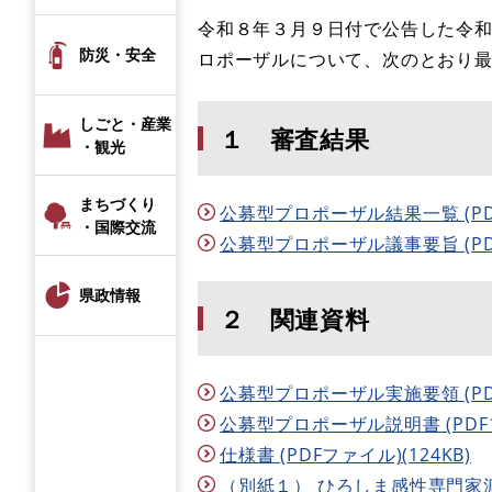
令和８年３月９日付で公告した令
防災・安全
ロポーザルについて、次のとおり
しごと・産業
１ 審査結果
・観光
まちづくり
公募型プロポーザル結果一覧 (PDF
・国際交流
公募型プロポーザル議事要旨 (PDF
県政情報
２ 関連資料
公募型プロポーザル実施要領 (PDF
公募型プロポーザル説明書 (PDFフ
仕様書 (PDFファイル)(124KB)
（別紙１） ひろしま感性専門家派遣