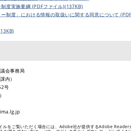
実施要綱 (PDFファイル)(137KB)
制度」における情報の取扱いに関する同意について (PDFフ
3KB)
協議会事務局
業課内）
52号
イン）
ma.lg.jp
イルをご覧いただく場合には、Adobe社が提供するAdobe Reade