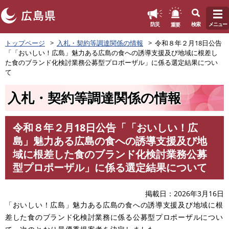
このページの本文へ
重要
防災
検索
メニュー
ペ
トップページ
入札・契約等調達関係の情報
令和８年２月18日公告
ー
「「おいしい！広島」魅力ある広島の食への誘導支援及び地域に根差し
ジ
た食のブランド化検討業務公募型プロポーザル」に係る選定結果につい
の
て
先
頭
入札・契約等調達関係の情報
で
す
。
令和８年２月18日公告「「おいしい！広
本
島」魅力ある広島の食への誘導支援及び地
文
域に根差した食のブランド化検討業務公募
型プロポーザル」に係る選定結果について
掲載日
2026年3月16日
「おいしい！広島」魅力ある広島の食への誘導支援及び地域に根
差した食のブランド化検討業務に係る公募型プロポーザルについ