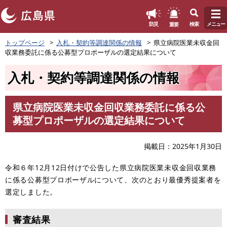
このページの本文へ
重要
防災
検索
メニュー
ペ
トップページ
入札・契約等調達関係の情報
県立病院医業未収金回
ー
収業務委託に係る公募型プロポーザルの選定結果について
ジ
の
入札・契約等調達関係の情報
先
頭
で
県立病院医業未収金回収業務委託に係る公
す
本
募型プロポーザルの選定結果について
。
文
掲載日
2025年1月30日
令和６年12月12日付けで公告した県立病院医業未収金回収業務
に係る公募型プロポーザルについて、次のとおり最優秀提案者を
選定しました。
審査結果