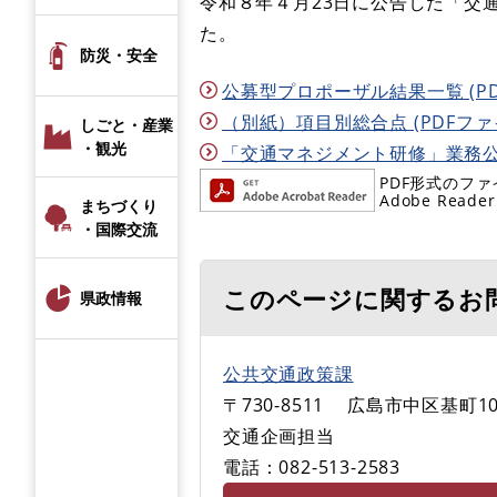
令和８年４月23日に公告した「交
た。
防災・安全
公募型プロポーザル結果一覧 (PDF
（別紙）項目別総合点 (PDFファイル
しごと・産業
・観光
「交通マネジメント研修」業務公募
PDF形式のファ
Adobe R
まちづくり
・国際交流
このページに関するお
県政情報
公共交通政策課
〒730-8511
広島市中区基町10
交通企画担当
電話：082-513-2583