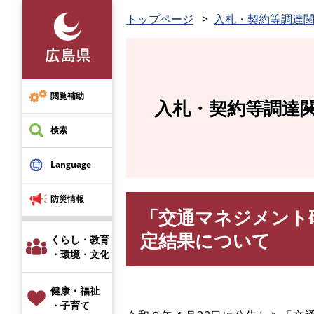
ペ
トップページ
入札・契約等調達
ー
ジ
の
先
頭
閲覧補助
入札・契約等調達
で
す
検索
。
Language
防災情報
「交通マネジメント
本
文
定結果について
くらし・教育
・環境・文化
健康・福祉
・子育て