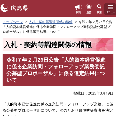
このページの本文へ
重要
防災
検索
メニュー
ペ
トップページ
入札・契約等調達関係の情報
令和７年２月26日公告
ー
「人的資本経営促進に係る企業訪問・フォローアップ業務委託公募型プ
ジ
ロポーザル」に係る選定結果について
の
先
入札・契約等調達関係の情報
頭
で
す
令和７年２月26日公告「人的資本経営促進
。
本
に係る企業訪問・フォローアップ業務委託
文
公募型プロポーザル」に係る選定結果につ
いて
掲載日
2025年3月19日
「人的資本経営促進に係る企業訪問・フォローアップ業務」に係
る公募型プロポーザルについて、次のとおり最優秀提案者を決定