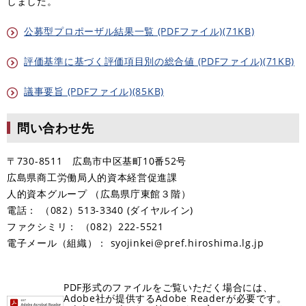
しました。
公募型プロポーザル結果一覧 (PDFファイル)(71KB)
評価基準に基づく評価項目別の総合値 (PDFファイル)(71KB)
議事要旨 (PDFファイル)(85KB)
問い合わせ先
〒730-8511 広島市中区基町10番52号
広島県商工労働局人的資本経営促進課
人的資本グループ （広島県庁東館３階）
電話： （082）513-3340 (ダイヤルイン)
ファクシミリ： （082）222‐5521
電子メール（組織）： syojinkei@pref.hiroshima.lg.jp​
PDF形式のファイルをご覧いただく場合には、
Adobe社が提供するAdobe Readerが必要です。