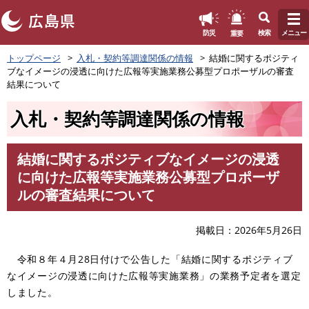
このページの本文へ
重要
防災
検索
メニュー
ペ
トップページ
入札・契約等調達関係の情報
結婚に関するポジティ
ー
ブなイメージの浸透に向けた広報等実施業務公募型プロポーザルの審査
ジ
結果について
の
先
入札・契約等調達関係の情報
頭
で
す
結婚に関するポジティブなイメージの浸透
。
本
に向けた広報等実施業務公募型プロポーザ
文
ルの審査結果について
掲載日
2026年5月26日
令和８年４月28日付けで公告した「結婚に関するポジティブ
なイメージの浸透に向けた広報等実施業務」の業務予定者を選定
しました。