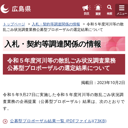
このページの本文へ
重要
防災
検索
メニュー
ペ
トップページ
入札・契約等調達関係の情報
令和５年度河川等の散
ー
乱ごみ状況調査業務公募型プロポーザルの選定結果について
ジ
の
入札・契約等調達関係の情報
先
頭
で
令和５年度河川等の散乱ごみ状況調査業務
す
本
公募型プロポーザルの選定結果について
。
文
掲載日
2023年10月2日
令和５年9月27日に実施した令和５年度河川等の散乱ごみ状況調
査業務の企画提案（公募型プロポーザル）結果は、次のとおりで
す。
公募型プロポーザル結果一覧 (PDFファイル)(73KB)