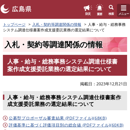
このページの本文へ
重要
防災
検索
メニュー
ペ
トップページ
入札・契約等調達関係の情報
人事・給与・総務事務
ー
システム調達仕様書案作成支援委託業務の選定結果について
ジ
の
入札・契約等調達関係の情報
先
頭
で
人事・給与・総務事務システム調達仕様書
す
本
案作成支援委託業務の選定結果について
。
文
掲載日
2023年12月21日
人事・給与・総務事務システム調達仕様書案作
成支援委託業務の選定結果について
公募型プロポーザル審査結果 (PDFファイル)(68KB)
評価基準に基づく評価項目別の総合値 (PDFファイル)(60KB)