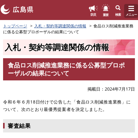
このページの本文へ
重要
防災
検索
メニュー
ペ
トップページ
入札・契約等調達関係の情報
食品ロス削減推進業務
ー
に係る公募型プロポーザルの結果について
ジ
の
入札・契約等調達関係の情報
先
頭
で
食品ロス削減推進業務に係る公募型プロポ
す
本
ーザルの結果について
。
文
掲載日
2024年7月17日
令和６年６月18日付けで公告した「食品ロス削減推進業務」に
ついて、次のとおり最優秀提案者を決定しました。
審査結果