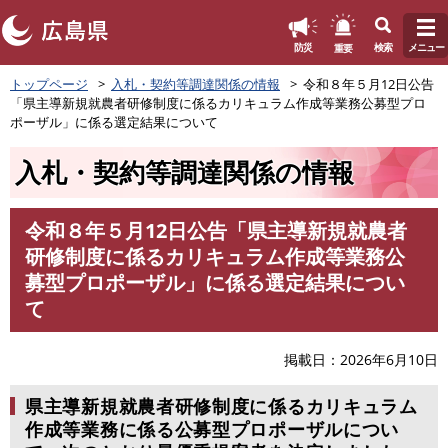
このページの本文へ
重要
防災
検索
メニュー
ペ
トップページ
入札・契約等調達関係の情報
令和８年５月12日公告
ー
「県主導新規就農者研修制度に係るカリキュラム作成等業務公募型プロ
ジ
ポーザル」に係る選定結果について
の
先
入札・契約等調達関係の情報
頭
で
す
令和８年５月12日公告「県主導新規就農者
。
本
研修制度に係るカリキュラム作成等業務公
文
募型プロポーザル」に係る選定結果につい
て
掲載日
2026年6月10日
県主導新規就農者研修制度に係るカリキュラム
作成等業務に係る公募型プロポーザルについ