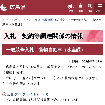
このページの本文へ
重要
防災
検索
メニュー
ペ
トップページ
入札・契約等調達関係の情報
一般競争入札 貨物自
ー
動車（水産課）
ジ
の
入札・契約等調達関係の情報
先
頭
で
一般競争入札 貨物自動車（水産課）
す
本
。
文
掲載日
2026年7月8日
広島県が発注する物品の一般競争入札について、ホームページ
に掲載します。
詳細は、下部の【ダウンロード】の入札情報をクリックする
と、公告が表示されます。
公告 (PDFファイル)(88KB)
入札説明書等の入札関係書類は次のとおりです。