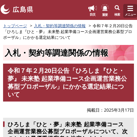
このページの本文へ
重要
防災
検索
メニュー
ペ
トップページ
入札・契約等調達関係の情報
令和７年２月20日公告
ー
「ひろしま『ひと・夢』 未来塾 起業準備コース企画運営業務公募型プロ
ジ
ポーザル」にかかる選定結果について
の
先
入札・契約等調達関係の情報
頭
で
す
令和７年２月20日公告「ひろしま『ひと・
。
本
夢』 未来塾 起業準備コース企画運営業務公
文
募型プロポーザル」にかかる選定結果につ
いて
掲載日
2025年3月17日
ひろしま「ひと・夢」未来塾 起業準備コース
企画運営業務公募型プロポーザルについて、次