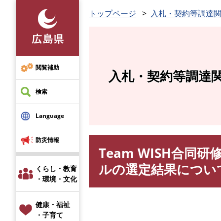
ペ
トップページ
入札・契約等調達
ー
ジ
の
先
頭
閲覧補助
入札・契約等調達
で
す
検索
。
Language
防災情報
Team WISH合
本
文
ルの選定結果につい
くらし・教育
・環境・文化
健康・福祉
・子育て