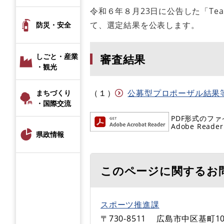
令和６年８月23日に公告した「Team
て、選定結果を公表します。
防災・安全
審査結果
しごと・産業
・観光
（１）
公募型プロポーザル結果等 (
まちづくり
・国際交流
PDF形式のファ
Adobe R
県政情報
このページに関するお
スポーツ推進課
〒730-8511
広島市中区基町10