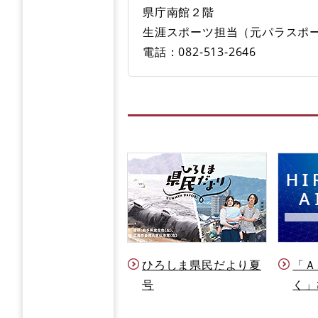
県庁南館２階
生涯スポーツ担当（元パラスポ
電話：082-513-2646
ひろしま県民だより夏
「Ａ
号
く」