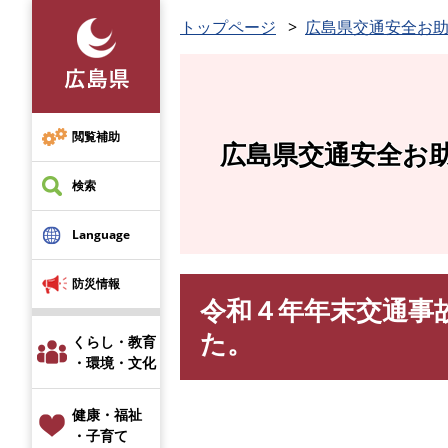
ペ
トップページ
広島県交通安全お
ー
ジ
の
先
頭
閲覧補助
広島県交通安全お
で
す
検索
。
Language
防災情報
令和４年年末交通事
本
文
た。
くらし・教育
・環境・文化
健康・福祉
・子育て