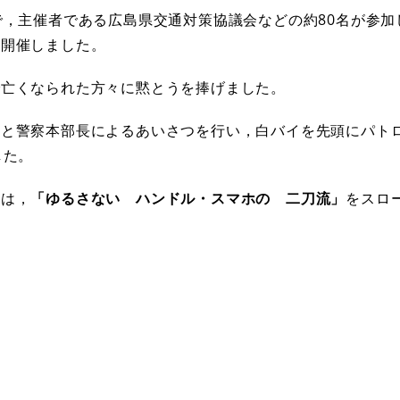
で，主催者である広島県交通対策協議会などの約80名が参加
を開催しました。
で亡くなられた方々に黙とうを捧げました。
事と警察本部長によるあいさつを行い，白バイを先頭にパト
した。
動は，
「ゆるさない ハンドル・スマホの 二刀流」
をスロ