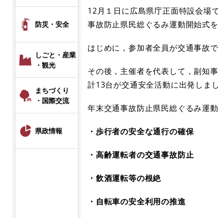
12月１日に広島県庁正面特設会場
事故防止県民総ぐるみ運動開始式
防災・安全
はじめに，参加者全員が交通事故
しごと・産業
・観光
その後，主催者を代表して，副知
計13台が交通安全活動に出発しま
まちづくり
・国際交流
年末交通事故防止県民総ぐるみ運
・歩行者の安全な通行の確保
県政情報
・高齢運転者の交通事故防止
・飲酒運転等の根絶
・自転車の安全利用の推進