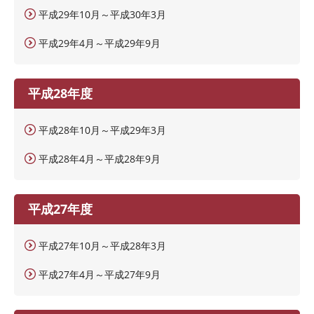
平成29年10月～平成30年3月
平成29年4月～平成29年9月
平成28年度
平成28年10月～平成29年3月
平成28年4月～平成28年9月
平成27年度
平成27年10月～平成28年3月
平成27年4月～平成27年9月