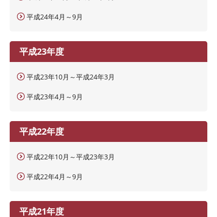
平成24年4月～9月
平成23年度
平成23年10月～平成24年3月
平成23年4月～9月
平成22年度
平成22年10月～平成23年3月
平成22年4月～9月
平成21年度