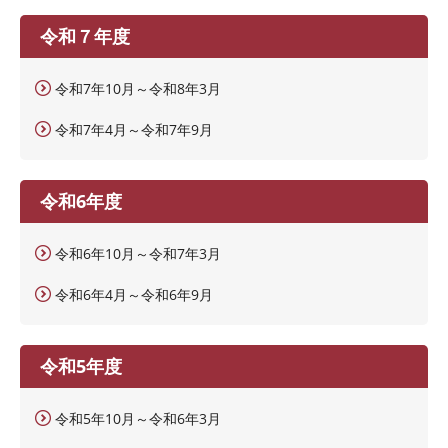
令和７年度
令和7年10月～令和8年3月
令和7年4月～令和7年9月
令和6年度
令和6年10月～令和7年3月
令和6年4月～令和6年9月
令和5年度
令和5年10月～令和6年3月