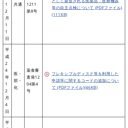
として製造される医薬品，医療機器
1
共通
1211
等の自主点検について (PDFファイル)
2
第8号
(111KB)
月
1
1
日
平
成
2
4
薬食審
医・
フレキシブルディスク等を利用した
年
査発12
部・
申請等に関するコードの追加につい
1
04第4
化
て (PDFファイル)(46KB)
2
号
月
4
日
平