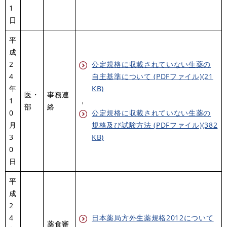
1
日
平
成
2
公定規格に収載されていない生薬の
4
自主基準について (PDFファイル)(21
年
KB)
医・
事務連
1
，
部
絡
0
公定規格に収載されていない生薬の
月
規格及び試験方法 (PDFファイル)(382
3
KB)
0
日
平
成
2
4
日本薬局方外生薬規格2012について
薬食審