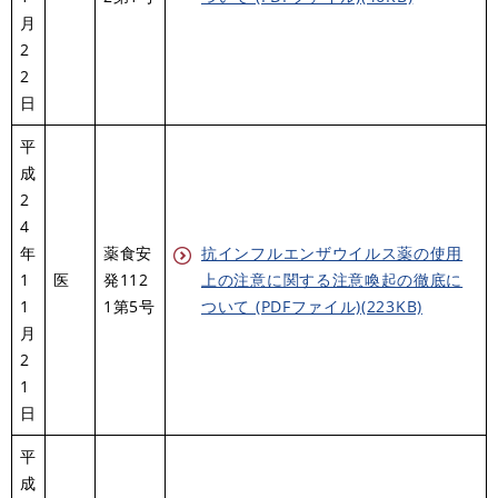
月
2
2
日
平
成
2
4
年
薬食安
抗インフルエンザウイルス薬の使用
1
医
発112
上の注意に関する注意喚起の徹底に
1
1第5号
ついて (PDFファイル)(223KB)
月
2
1
日
平
成