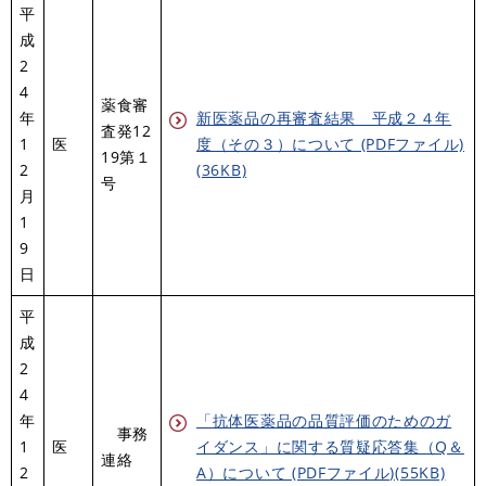
平
成
2
4
薬食審
年
新医薬品の再審査結果 平成２４年
査発12
1
医
度（その３）について (PDFファイル)
19第１
2
(36KB)
号
月
1
9
日
平
成
2
4
年
「抗体医薬品の品質評価のためのガ
事務
1
医
イダンス」に関する質疑応答集（Q＆
連絡
2
A）について (PDFファイル)(55KB)