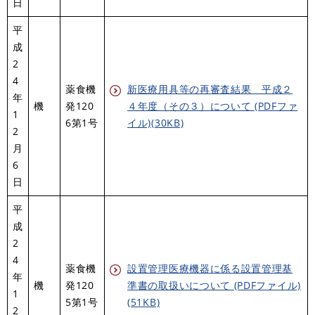
日
平
成
2
4
薬食機
新医療用具等の再審査結果 平成２
年
機
発120
４年度（その３）について (PDFファ
1
6第1号
イル)(30KB)
2
月
6
日
平
成
2
4
薬食機
設置管理医療機器に係る設置管理基
年
機
発120
準書の取扱いについて (PDFファイル)
1
5第1号
(51KB)
2