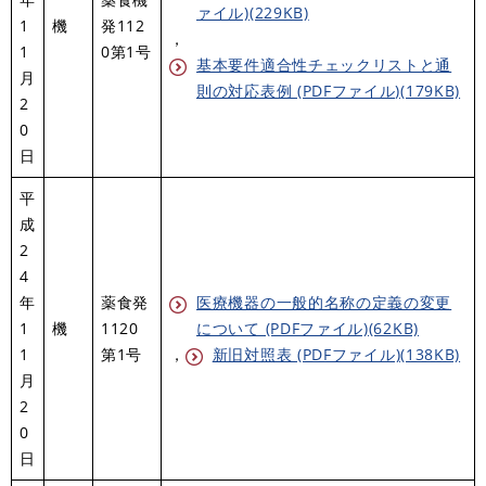
ァイル)(229KB)
1
機
発112
，
1
0第1号
基本要件適合性チェックリストと通
月
則の対応表例 (PDFファイル)(179KB)
2
0
日
平
成
2
4
年
薬食発
医療機器の一般的名称の定義の変更
1
機
1120
について (PDFファイル)(62KB)
1
第1号
，
新旧対照表 (PDFファイル)(138KB)
月
2
0
日