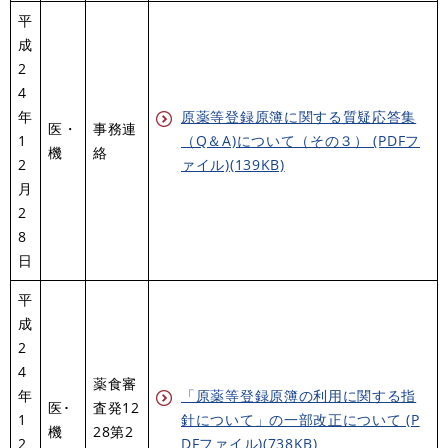
平
成
2
4
年
原薬等登録原簿に関する質疑応答集
医・
事務連
1
（Q＆A)について（その３） (PDFフ
機
絡
2
ァイル)(139KB)
月
2
8
日
平
成
2
4
薬食審
年
「原薬等登録原簿の利用に関する指
医･
査発12
1
針について」の一部改正について (P
機
28第2
2
DFファイル)(738KB)