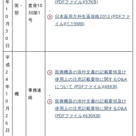
年
(PDFファイル)(97KB)
医・
査発10
1
，
部
30第1
0
日本薬局方外生薬規格2012 (PDFファ
号
月
イル)(1.19MB)
3
0
日
平
成
2
医療機器の添付文書の記載要領及び
4
使用上の注意記載要領に関するQ&A
年
について (PDFファイル)(48KB)
事務連
1
機
，
絡
0
医療機器の添付文書の記載要領及び
月
使用上の注意記載要領に関するQ&A
2
(PDFファイル)(630KB)
6
日