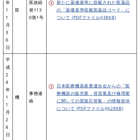
年
医政経
新たに薬価基準に収載された医薬品
1
医
発113
の「薬価基準収載医薬品コード」に
1
0第1号
ついて (PDFファイル)(38KB)
月
3
0
日
平
成
2
4
日本医療機器産業連合会からの「医
年
事務連
療機器の販売業，賃貸業及び修理業
1
機
絡
に関しての質疑応答集」の情報提供
1
について (PDFファイル)(628KB)
月
2
8
日