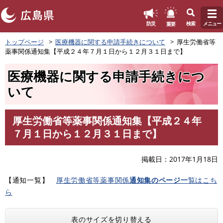
このページの本文へ
重要
防災
検索
メニュー
ペ
トップページ
医療機器に関する申請手続きについて
厚生労働省等
ー
薬事関係通知集【平成２４年７月１日から１２月３１日まで】
ジ
の
医療機器に関する申請手続きにつ
先
頭
いて
で
す
。
厚生労働省等薬事関係通知集【平成２４年
本
７月１日から１２月３１日まで】
文
掲載日
2017年1月18日
【通知一覧】
厚生労働省等薬事関係
通知集のページ一
覧はこち
ら
表のサイズを切り替える