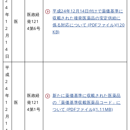
2
4
平成24年12月14日付けで薬価基準に
年
医政経
収載された後発医薬品の安定供給に
1
医
発121
係る対応について (PDFファイル)(120
2
4第6号
KB)
月
1
4
日
平
成
2
4
年
医政経
新たに薬価基準に収載された医薬品
1
医
発121
の「薬価基準収載医薬品コード」に
2
4第1号
ついて (PDFファイル)(1.11MB)
月
1