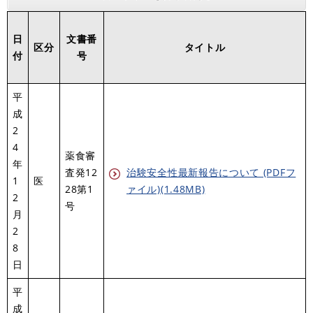
日
文書番
区分
タイトル
付
号
平
成
2
4
薬食審
年
査発12
治験安全性最新報告について (PDFフ
1
医
28第1
ァイル)(1.48MB)
2
号
月
2
8
日
平
成