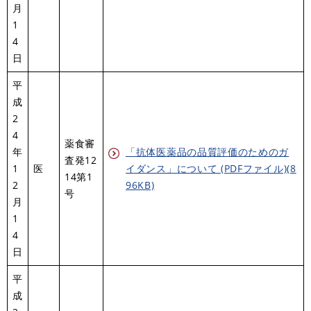
月
1
4
日
平
成
2
4
薬食審
年
「抗体医薬品の品質評価のためのガ
査発12
1
医
イダンス」について (PDFファイル)(8
14第1
2
96KB)
号
月
1
4
日
平
成