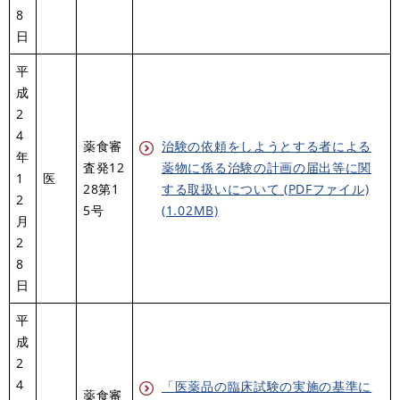
8
日
平
成
2
4
薬食審
治験の依頼をしようとする者による
年
査発12
薬物に係る治験の計画の届出等に関
1
医
28第1
する取扱いについて (PDFファイル)
2
5号
(1.02MB)
月
2
8
日
平
成
2
4
「医薬品の臨床試験の実施の基準に
薬食審