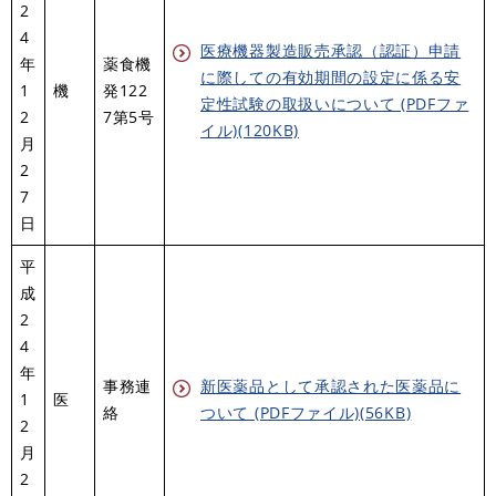
2
4
医療機器製造販売承認（認証）申請
年
薬食機
に際しての有効期間の設定に係る安
1
機
発122
定性試験の取扱いについて (PDFファ
2
7第5号
イル)(120KB)
月
2
7
日
平
成
2
4
年
事務連
新医薬品として承認された医薬品に
1
医
絡
ついて (PDFファイル)(56KB)
2
月
2