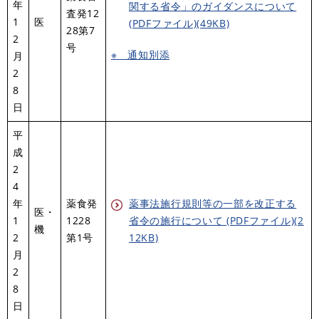
年
関する省令」のガイダンスについて
査発12
1
医
(PDFファイル)(49KB)
28第7
2
号
※ 通知別添
月
2
8
日
平
成
2
4
年
薬食発
薬事法施行規則等の一部を改正する
医・
1
1228
省令の施行について (PDFファイル)(2
機
2
第1号
12KB)
月
2
8
日