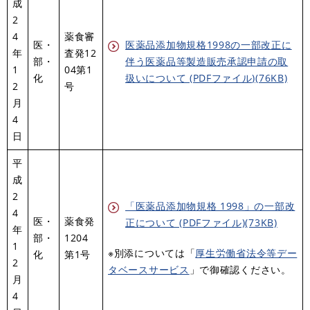
成
2
4
薬食審
医・
医薬品添加物規格1998の一部改正に
年
査発12
部・
伴う医薬品等製造販売承認申請の取
1
04第1
化
扱いについて (PDFファイル)(76KB)
2
号
月
4
日
平
成
2
「医薬品添加物規格 1998」の一部改
4
医・
薬食発
正について (PDFファイル)(73KB)
年
部・
1204
1
※別添については「
厚生労働省法令等デー
化
第1号
2
タベースサービス
」で御確認ください。
月
4