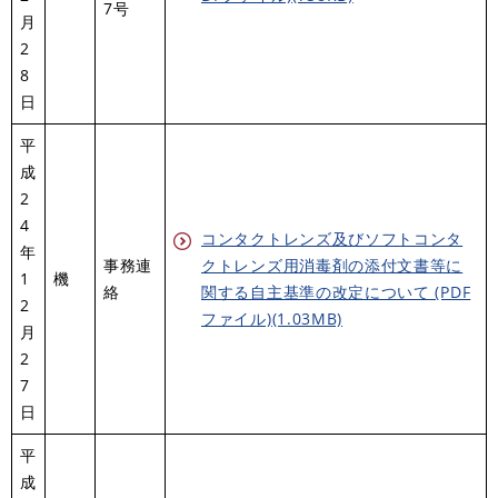
7号
月
2
8
日
平
成
2
4
コンタクトレンズ及びソフトコンタ
年
事務連
クトレンズ用消毒剤の添付文書等に
1
機
絡
関する自主基準の改定について (PDF
2
ファイル)(1.03MB)
月
2
7
日
平
成