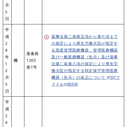
月
5
日
平
成
薬事法第二条第五項から第七項まで
2
の規定により厚生労働大臣が指定す
4
る高度管理医療機器，管理医療機器
薬食発
年
及び一般医療機器（告示）及び薬事
機
1205
1
法第二条第八項の規定により厚生労
第1号
2
働大臣が指定する特定保守管理医療
月
機器（告示）の改正について (PDFフ
5
ァイル)(88KB)
日
平
成
2
4