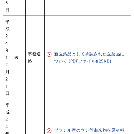
5
日
平
成
2
4
年
事務連
新医薬品として承認された医薬品に
1
医
絡
ついて (PDFファイル)(25KB)
2
月
2
1
日
平
成
2
4
ブラジル産のウシ等由来物を原材料
年