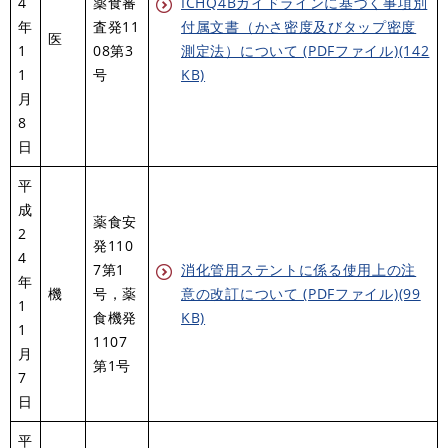
4
薬食審
ICHQ4Bガイドラインに基づく事項別
年
査発11
付属文書（かさ密度及びタップ密度
医
1
08第3
測定法）について (PDFファイル)(142
1
号
KB)
月
8
日
平
成
薬食安
2
発110
4
7第1
消化管用ステントに係る使用上の注
年
機
号，薬
意の改訂について (PDFファイル)(99
1
食機発
KB)
1
1107
月
第1号
7
日
平