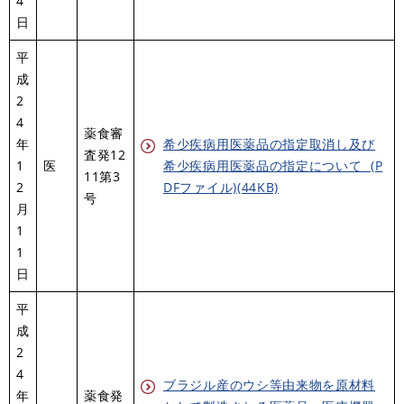
4
日
平
成
2
4
薬食審
年
希少疾病用医薬品の指定取消し及び
査発12
1
医
希少疾病用医薬品の指定について (P
11第3
2
DFファイル)(44KB)
号
月
1
1
日
平
成
2
4
ブラジル産のウシ等由来物を原材料
年
薬食発