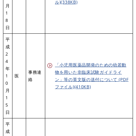
ル)(338KB)
月
1
8
日
平
成
2
4
「小児用医薬品開発のための幼若動
年
事務連
物を用いた非臨床試験ガイドライ
1
医
絡
ン」等の英文版の送付について (PDF
0
ファイル)(410KB)
月
1
5
日
平
成