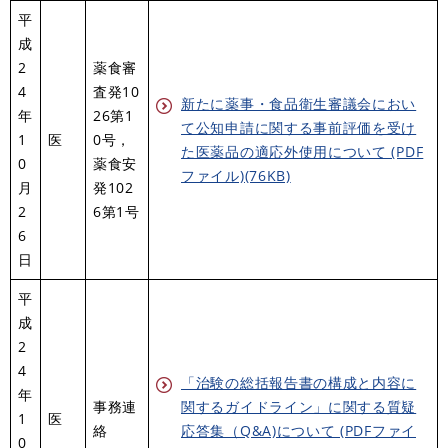
平
成
2
薬食審
4
査発10
新たに薬事・食品衛生審議会におい
年
26第1
て公知申請に関する事前評価を受け
1
医
0号，
た医薬品の適応外使用について (PDF
0
薬食安
ファイル)(76KB)
月
発102
2
6第1号
6
日
平
成
2
4
「治験の総括報告書の構成と内容に
年
事務連
関するガイドライン」に関する質疑
1
医
絡
応答集（Q&A)について (PDFファイ
0