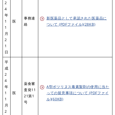
2
4
年
事務連
新医薬品として承認された医薬品に
1
医
絡
ついて (PDFファイル)(28KB)
1
月
2
1
日
平
成
2
4
薬食審
年
A型ボツリヌス毒素製剤の使用に当た
査発11
1
医
っての留意事項について (PDFファイ
21第1
1
ル)(60KB)
号
月
2