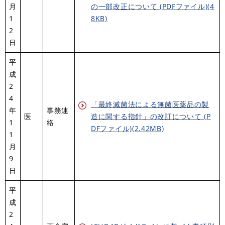
月
の一部改正について (PDFファイル)(4
1
8KB)
2
日
平
成
2
4
「最終滅菌法による無菌医薬品の製
年
事務連
医
造に関する指針」の改訂について (P
1
絡
DFファイル)(2.42MB)
1
月
9
日
平
成
2