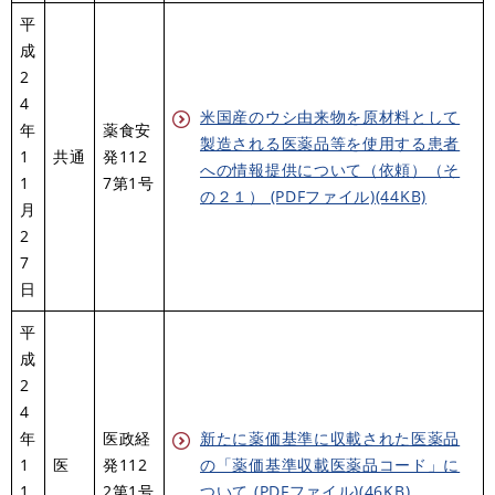
平
成
2
4
米国産のウシ由来物を原材料として
年
薬食安
製造される医薬品等を使用する患者
1
共通
発112
への情報提供について（依頼）（そ
1
7第1号
の２１） (PDFファイル)(44KB)
月
2
7
日
平
成
2
4
年
医政経
新たに薬価基準に収載された医薬品
1
医
発112
の「薬価基準収載医薬品コード」に
1
2第1号
ついて (PDFファイル)(46KB)