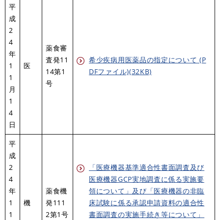
平
成
2
4
薬食審
年
査発11
希少疾病用医薬品の指定について (P
1
医
14第1
DFファイル)(32KB)
1
号
月
1
4
日
平
成
2
「医療機器基準適合性書面調査及び
4
医療機器GCP実地調査に係る実施要
年
薬食機
領について」及び「医療機器の非臨
1
機
発111
床試験に係る承認申請資料の適合性
1
2第1号
書面調査の実施手続き等について」