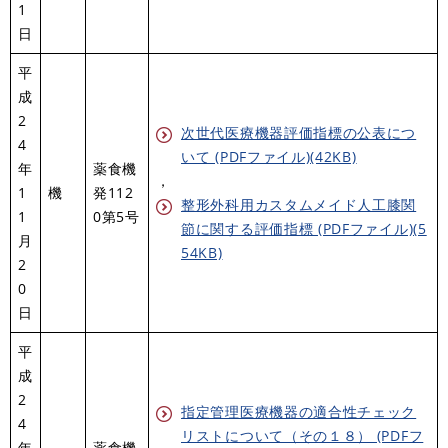
1
日
平
成
2
次世代医療機器評価指標の公表につ
4
いて (PDFファイル)(42KB)
年
薬食機
，
1
機
発112
整形外科用カスタムメイド人工膝関
1
0第5号
節に関する評価指標 (PDFファイル)(5
月
54KB)
2
0
日
平
成
2
指定管理医療機器の適合性チェック
4
リストについて（その１８） (PDFフ
年
薬食機