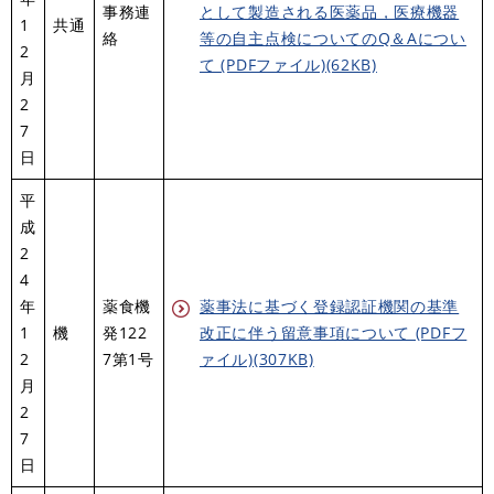
事務連
として製造される医薬品，医療機器
1
共通
絡
等の自主点検についてのQ＆Aについ
2
て (PDFファイル)(62KB)
月
2
7
日
平
成
2
4
年
薬食機
薬事法に基づく登録認証機関の基準
1
機
発122
改正に伴う留意事項について (PDFフ
2
7第1号
ァイル)(307KB)
月
2
7
日