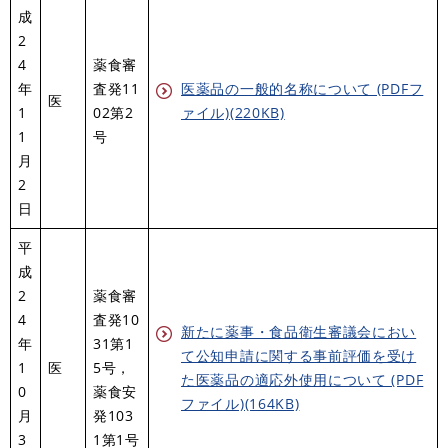
成
2
4
薬食審
年
査発11
医薬品の一般的名称について (PDFフ
医
1
02第2
ァイル)(220KB)
1
号
月
2
日
平
成
2
薬食審
4
査発10
新たに薬事・食品衛生審議会におい
年
31第1
て公知申請に関する事前評価を受け
1
医
5号，
た医薬品の適応外使用について (PDF
0
薬食安
ファイル)(164KB)
月
発103
3
1第1号