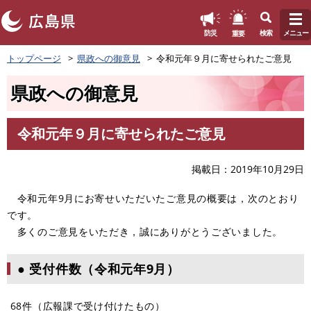
このページの本文へ
重要
防災
検索
メニュー
ペ
トップページ
県政への御意見
令和元年９月に寄せられたご意見
ー
ジ
県政への御意見
の
先
頭
令和元年９月に寄せられたご意見
で
本
す
文
。
掲載日
2019年10月29日
令和元年9月にお寄せいただいたご意見の概要は，次のとおり
です。
多くのご意見をいただき，誠にありがとうございました。
● 受付件数（令和元年9月）
68件（広報課で受け付けたもの）