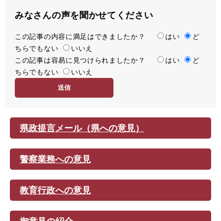
みなさんの声を聞かせてください
この記事の内容に満足はできましたか？
満
はい
ど
ちらでもない
足
いいえ
この記事は容易に見つけられましたか？
度
容
はい
ど
ちらでもない
易
いいえ
度
県政提言メール（県への意見）
警察業務への意見
教育行政への意見
御意見の紹介