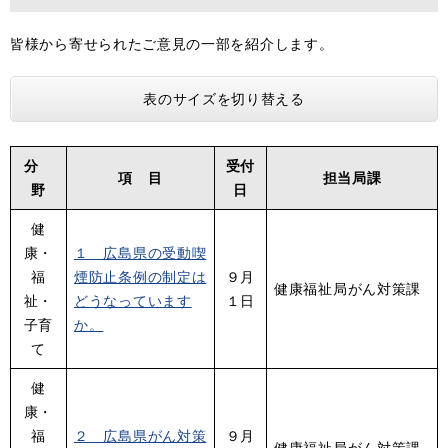
皆様から寄せられたご意見の一部を紹介します。
表のサイズを切り替える
分
受付
項 目
担当局課
野
日
健
康・
１ 広島県の受動喫
福
煙防止条例の制定は
９月
健康福祉局がん対策課
祉・
どうなっています
１日
子育
か。
て
健
康・
福
２ 広島県がん対策
９月
健康福祉局がん対策課