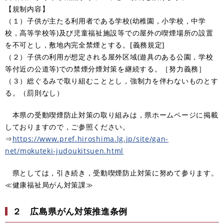
【規制内容】
（１）子供が主たる利用者である学校(幼稚園，小学校，中学
校，高等学校等)及び児童福祉施設等での屋外の喫煙場所の設置
を不可とし，敷地内完全禁煙とする。[義務規定]
（２）子供の利用が想定される屋外区域(遊具のある公園，学校
等付近の公道等)での禁煙分煙対策を継続する。［努力義務］
（３）総ぐるみで取り組むこととし，強制力を伴わないものとす
る。（罰則なし）
本県の受動喫煙防止対策の取り組みは，県ホームページに掲載
しておりますので，ご参照ください。
⇒
https://www.pref.hiroshima.lg.jp/site/gan-
net/mokuteki-judoukitsuen.html
県としては，引き続き，受動喫煙防止対策に努めて参ります。
≪健康福祉局がん対策課≫
２
広島県がん対策推進条例