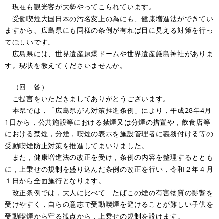
現在も観光客が大勢やってこられています。
受働喫煙大国日本の汚名変上の為にも、健康増進法ができてい
ますから、広島県にも同様の条例が有れば目に見える対策を行っ
てほしいです。
広島県には、世界遺産原爆ドームや世界遺産厳島神社がありま
す。現状を教えてくださいませんか。
（回 答）
ご提言をいただきましてありがとうございます。
本県では，「広島県がん対策推進条例」により，平成28年4月
1日から，公共施設等における禁煙又は分煙の措置や，飲食店等
における禁煙，分煙，喫煙の表示を施設管理者に義務付ける等の
受動喫煙防止対策を推進してまいりました。
また，健康増進法の改正を受け，条例の内容を整理するととも
に，上乗せの規制を盛り込んだ条例の改正を行い，令和２年４月
１日から全面施行となります。
改正条例では，大人に比べて，たばこの煙の有害物質の影響を
受けやすく，自らの意志で受動喫煙を避けることが難しい子供を
受動喫煙から守る観点から，上乗せの規制を設けます。