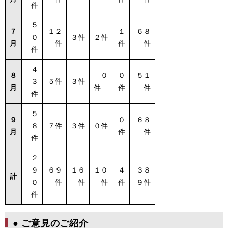
件
５
７
１２
１
６８
０
３件
２件
月
件
件
件
件
４
８
０
０
５１
３
５件
３件
月
件
件
件
件
５
９
０
６８
８
７件
３件
０件
月
件
件
件
２
９
６９
１６
１０
４
３８
計
０
件
件
件
件
９件
件
● ご意見のご紹介