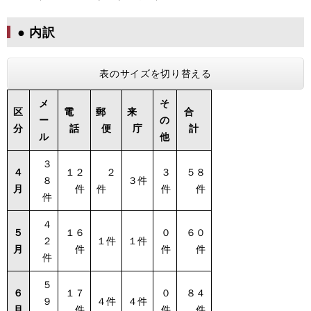
● 内訳
表のサイズを切り替える
メ
そ
区
電
郵
来
合
ー
の
分
話
便
庁
計
ル
他
３
４
１２
２
３
５８
８
３件
月
件
件
件
件
件
４
５
１６
０
６０
２
１件
１件
月
件
件
件
件
５
６
１７
０
８４
９
４件
４件
月
件
件
件