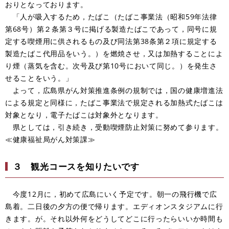
おりとなっております。
「人が吸入するため，たばこ（たばこ事業法（昭和59年法律
第68号）第２条第３号に掲げる製造たばこであって，同号に規
定する喫煙用に供されるもの及び同法第38条第２項に規定する
製造たばこ代用品をいう。）を燃焼させ，又は加熱することによ
り煙（蒸気を含む。次号及び第10号において同じ。）を発生さ
せることをいう。」
よって，広島県がん対策推進条例の規制では，国の健康増進法
による規定と同様に，たばこ事業法で規定される加熱式たばこは
対象となり，電子たばこは対象外となります。
県としては，引き続き，受動喫煙防止対策に努めて参ります。
≪健康福祉局がん対策課≫
３
観光コースを知りたいです
今度12月に，初めて広島にいく予定です。朝一の飛行機で広
島着。二日後の夕方の便で帰ります。エディオンスタジアムに行
きます。が。それ以外何をどうしてどこに行ったらいいか時間も