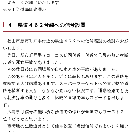
よろしくお願いいたします。
≪商工労働局観光課≫
４
県道４６２号線への信号設置
福山市新市町戸手付近の県道４６２への信号増設の検討をお願
いします。
先日、新市町戸手（コーコス信岡付近）付近で信号の無い横断
歩道で死亡事故がありました。
その数日後にも同場所で自転車と車の事故がありました。
このあたりは老人も多く、近くに高校もあります。この道路を
横断する人は結構あります。スーパーマーケットへの買い物で道
路を横断する人が、なかなか渡れない状況です。通勤経路でもあ
り朝夕は車の通りも多く、比較的直線で車もスピードを出しま
す。
広島県は信号の無い横断歩道での停止が全国でもワースト２
位？だったと思います。
市街地の生活道路として信号設置（点滅信号でもよい）を願い