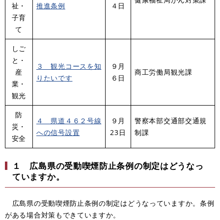
祉・
推進条例
４日
子育
て
しご
と・
３ 観光コースを知
９月
産
商工労働局観光課
りたいです
６日
業・
観光
防
４ 県道４６２号線
９月
警察本部交通部交通規
災・
への信号設置
23日
制課
安全
１
広島県の受動喫煙防止条例の制定はどうなっ
ていますか。
広島県の受動喫煙防止条例の制定はどうなっていますか。条例
がある場合対策もできていますか。