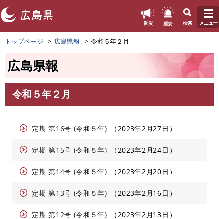
このページの本文へ
重要
防災
検索
メニュー
ペ
トップページ
広島県報
令和５年２月
ー
ジ
広島県報
の
先
頭
令和５年２月
で
本
す
文
。
定期 第16号 (令和５年)
2023年2月27日
定期 第15号 (令和５年)
2023年2月24日
定期 第14号 (令和５年)
2023年2月20日
定期 第13号 (令和５年)
2023年2月16日
定期 第12号 (令和５年)
2023年2月13日