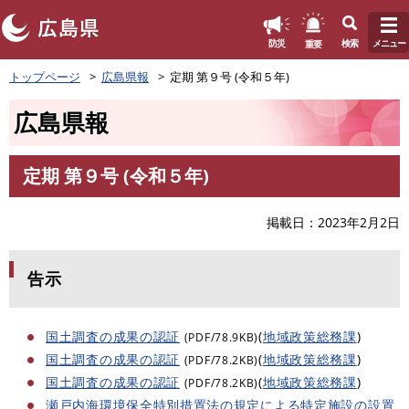
このページの本文へ
重要
防災
検索
メニュー
ペ
トップページ
広島県報
定期 第９号 (令和５年)
ー
ジ
広島県報
の
先
頭
定期 第９号 (令和５年)
で
本
す
文
。
掲載日
2023年2月2日
告示
国土調査の成果の認証
(
地域政策総務課
)
(PDF/78.9KB)
国土調査の成果の認証
(
地域政策総務課
)
(PDF/78.2KB)
国土調査の成果の認証
(
地域政策総務課
)
(PDF/78.2KB)
瀬戸内海環境保全特別措置法の規定による特定施設の設置