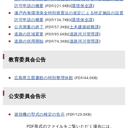
許可申請の概要
(
環境保全課
)
(PDF/221.9KB)
瀬戸内海環境保全特別措置法の規定による特定施設の設置
許可申請の概要
(
環境保全課
)
(PDF/156.7KB)
公共測量の終了
(
土木建築総務課
)
(PDF/57.3KB)
道路の区域変更
(
道路河川管理課
)
(PDF/95.6KB)
道路の供用開始
(
道路河川管理課
)
(PDF/74.3KB)
教育委員会公告
広島県立図書館の特別整理休館
(PDF/44.0KB)
公安委員会告示
遊技機の型式の検定の告示
(PDF/120.0KB)
PDF形式のファイルをご覧いただく場合には、