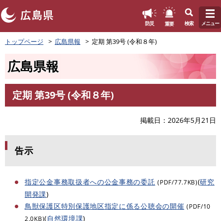
このページの本文へ
重要
防災
検索
メニュー
ペ
トップページ
広島県報
定期 第39号 (令和８年)
ー
ジ
広島県報
の
先
頭
定期 第39号 (令和８年)
で
本
す
文
。
掲載日
2026年5月21日
告示
指定公金事務取扱者への公金事務の委託
(
研究
(PDF/77.7KB)
開発課
)
鳥獣保護区特別保護地区指定に係る公聴会の開催
(PDF/10
(
自然環境課
)
2.0KB)