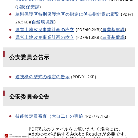
(
消防保安課
)
鳥獣保護区特別保護地区の指定に係る指針案の縦覧
(PDF/1
(
自然環境課
)
26.5KB)
県営土地改良事業計画の樹立
(
農業基盤課
)
(PDF/60.2KB)
県営土地改良事業計画の樹立
(
農業基盤課
)
(PDF/61.8KB)
公安委員会告示
遊技機の型式の検定の告示
(PDF/91.2KB)
公安委員会公告
技能検定員審査（大自二）の実施
(PDF/78.1KB)
PDF形式のファイルをご覧いただく場合には、
Adobe社が提供するAdobe Readerが必要です。