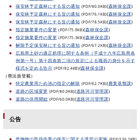
保安林予定森林にする旨の通知
(
森林保全課
)
(PDF/80.0KB)
保安林予定森林にする旨の通知
(
森林保全課
)
(PDF/76.1KB)
保安林予定森林にする旨の通知
(
森林保全課
)
(PDF/78.5KB)
指定施業要件の変更
(
森林保全課
)
(PDF/75.9KB)
指定施業要件の変更
(
森林保全課
)
(PDF/75.3KB)
解除予定保安林にする旨の通知
(
森林保全課
)
(PDF/67.2KB)
広島県土砂の適正処理に関する条例（平成十六年広島県条
例第一号）第十四条第二項の規定による職員の身分を示す
様式を定める告示
(
森林保全課
)
(PDF/82.4KB)
（県法規登載）
特定農業用ため池の指定の解除
(
農業基盤課
)
(PDF/62.7KB)
道路の区域変更
(
道路河川管理課
)
(PDF/80.0KB)
道路の供用開始
(
道路河川管理課
)
(PDF/60.0KB)
公告
危険物の取扱作業の保安に関する講習の実施
(PDF/136.2KB)