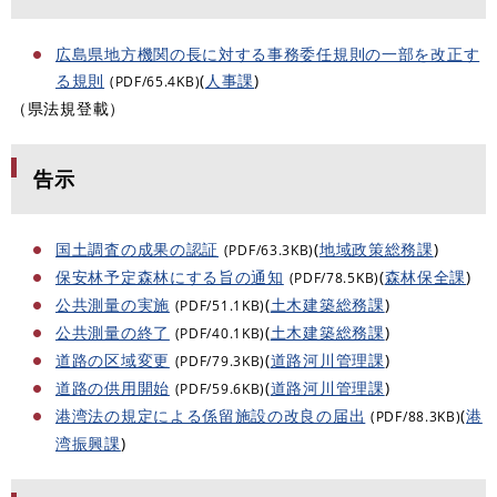
広島県地方機関の長に対する事務委任規則の一部を改正す
る規則
(
人事課
)
(PDF/65.4KB)
（県法規登載）
告示
国土調査の成果の認証
(
地域政策総務課
)
(PDF/63.3KB)
保安林予定森林にする旨の通知
(
森林保全課
)
(PDF/78.5KB)
公共測量の実施
(
土木建築総務課
)
(PDF/51.1KB)
公共測量の終了
(
土木建築総務課
)
(PDF/40.1KB)
道路の区域変更
(
道路河川管理課
)
(PDF/79.3KB)
道路の供用開始
(
道路河川管理課
)
(PDF/59.6KB)
港湾法の規定による係留施設の改良の届出
(
港
(PDF/88.3KB)
湾振興課
)