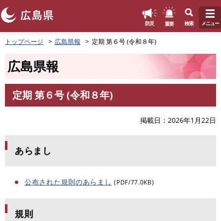
このページの本文へ
重要
防災
検索
メニュー
ペ
トップページ
広島県報
定期 第６号 (令和８年)
ー
ジ
広島県報
の
先
頭
定期 第６号 (令和８年)
で
本
す
文
。
掲載日
2026年1月22日
あらまし
公布された規則のあらまし
(PDF/77.0KB)
規則