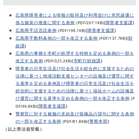
広島県障害者による情報の取得及び利用並びに意思疎通に
係る施策の推進に関する条例
(
障害者支援課
)
(PDF/267.1KB)
広島県手話言語条例
(
障害者支援課
)
(PDF/198.1KB)
広島県手数料条例の一部を改正する条例
(
財
(PDF/137.7KB)
政課
)
広島県の事務を市町が処理する特例を定める条例の一部を
改正する条例
(
市町行財政課
)
(PDF/325.2KB)
障害者の日常生活及び社会生活を総合的に支援するための
法律に基づく地域活動支援センターの設備及び運営に関す
る基準を定める条例及び障害者の日常生活及び社会生活を
総合的に支援するための法律に基づく福祉ホームの設備及
び運営に関する基準を定める条例の一部を改正する条例
(P
(
障害者支援課
)
DF/96.8KB)
警察官に対する被服の支給及び装備品の貸与に関する条例
の一部を改正する条例
(
警察本部
)
(PDF/81.8KB)
（以上県法規登載）