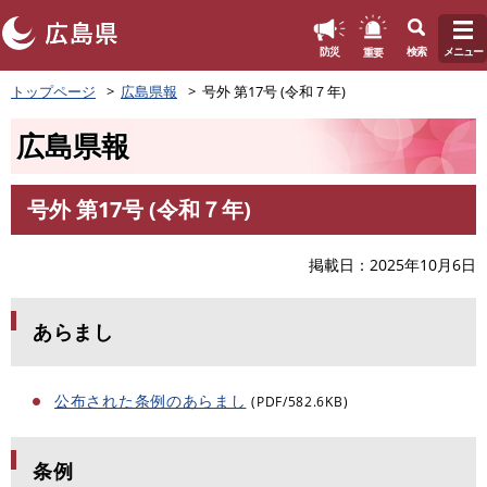
このページの本文へ
重要
防災
検索
メニュー
ペ
トップページ
広島県報
号外 第17号 (令和７年)
ー
ジ
広島県報
の
先
頭
号外 第17号 (令和７年)
で
本
す
文
。
掲載日
2025年10月6日
あらまし
公布された条例のあらまし
(PDF/582.6KB)
条例