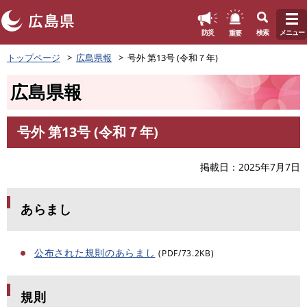
このページの本文へ
重要
防災
検索
メニュー
ペ
トップページ
広島県報
号外 第13号 (令和７年)
ー
ジ
広島県報
の
先
頭
号外 第13号 (令和７年)
で
本
す
文
。
掲載日
2025年7月7日
あらまし
公布された規則のあらまし
(PDF/73.2KB)
規則