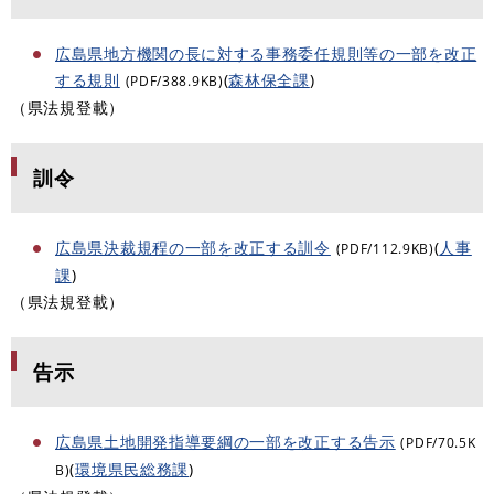
広島県地方機関の長に対する事務委任規則等の一部を改正
する規則
(
森林保全課
)
(PDF/388.9KB)
（県法規登載）
訓令
広島県決裁規程の一部を改正する訓令
(
人事
(PDF/112.9KB)
課
)
（県法規登載）
告示
広島県土地開発指導要綱の一部を改正する告示
(PDF/70.5K
(
環境県民総務課
)
B)