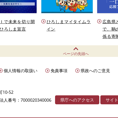
Ｉで未来を切り開
ひろしまマイタイムラ
広島県
ひろしま宣言
イン
で、鞆
係る寄
ページの先頭へ
個人情報の取扱い
免責事項
県政へのご意見
10-52
県庁へのアクセス
サイ
法人番号：7000020340006