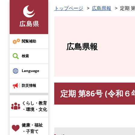
ペ
トップページ
広島県報
定期 第
ー
ジ
の
先
頭
閲覧補助
広島県報
で
す
検索
。
Language
防災情報
定期 第86号 (令和６
本
文
くらし・教育
・環境・文化
健康・福祉
・子育て