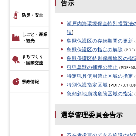
告示
防災・安全
瀬戸内海環境保全特別措置法
課
)
しごと・産業
鳥獣保護区の存続期間の更新
・観光
鳥獣保護区の指定の解除
(PDF/
まちづくり
鳥獣保護区特別保護地区の指
・国際交流
狩猟鳥獣の捕獲の禁止
(PDF/68
特定猟具使用禁止区域の指定
県政情報
特別保護指定区域
(PDF/73.1KB)
急傾斜地崩壊危険区域の指定
選挙管理委員会告示
不在者投票のできる施設の内