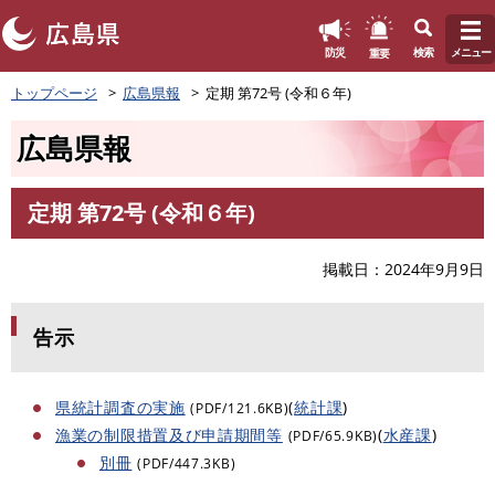
このページの本文へ
重要
防災
検索
メニュー
ペ
トップページ
広島県報
定期 第72号 (令和６年)
ー
ジ
広島県報
の
先
頭
定期 第72号 (令和６年)
で
本
す
文
。
掲載日
2024年9月9日
告示
県統計調査の実施
(
統計課
)
(PDF/121.6KB)
漁業の制限措置及び申請期間等
(
水産課
)
(PDF/65.9KB)
別冊
(PDF/447.3KB)