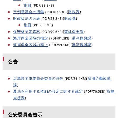
別冊
(PDF/88.8KB)
定例県議会の招集
(
財政課
)
(PDF/67.1KB)
財政状況の公表
(
財政課
)
(PDF/58.2KB)
別冊
(PDF/3.3MB)
保安林予定森林
(
森林保全課
)
(PDF/90.6KB)
海岸保全区域の指定
(
港湾振興課
)
(PDF/91.3KB)
海岸保全区域の廃止
(
港湾振興課
)
(PDF/59.1KB)
公告
広島県労働委員会委員の辞任
(
雇用労働政策
(PDF/31.4KB)
課
)
農地を利用する権利の設定に関する裁定
(
就農
(PDF/70.5KB)
支援課
)
公安委員会告示