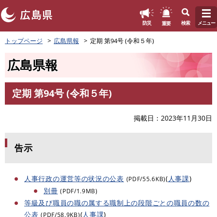
このページの本文へ
重要
防災
検索
メニュー
ペ
トップページ
広島県報
定期 第94号 (令和５年)
ー
ジ
広島県報
の
先
頭
定期 第94号 (令和５年)
で
本
す
文
。
掲載日
2023年11月30日
告示
人事行政の運営等の状況の公表
(
人事課
)
(PDF/55.6KB)
別冊
(PDF/1.9MB)
等級及び職員の職の属する職制上の段階ごとの職員の数の
公表
(
人事課
)
(PDF/58.9KB)