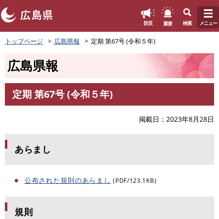
このページの本文へ
重要
防災
検索
メニュー
ペ
トップページ
広島県報
定期 第67号 (令和５年)
ー
ジ
広島県報
の
先
頭
定期 第67号 (令和５年)
で
本
す
文
。
掲載日
2023年8月28日
あらまし
公布された規則のあらまし
(PDF/123.1KB)
規則