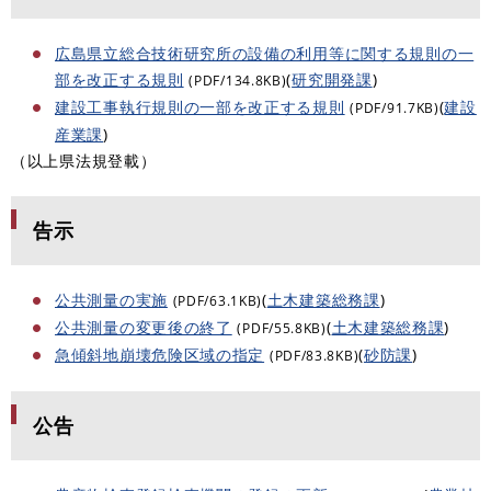
広島県立総合技術研究所の設備の利用等に関する規則の一
部を改正する規則
(
研究開発課
)
(PDF/134.8KB)
建設工事執行規則の一部を改正する規則
(
建設
(PDF/91.7KB)
産業課
)
（以上県法規登載）
告示
公共測量の実施
(
土木建築総務課
)
(PDF/63.1KB)
公共測量の変更後の終了
(
土木建築総務課
)
(PDF/55.8KB)
急傾斜地崩壊危険区域の指定
(
砂防課
)
(PDF/83.8KB)
公告