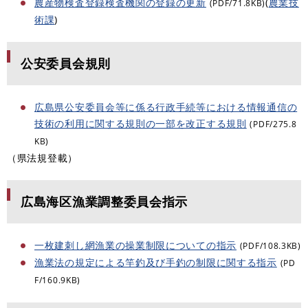
農産物検査登録検査機関の登録の更新
(
農業技
(PDF/71.8KB)
術課
)
公安委員会規則
広島県公安委員会等に係る行政手続等における情報通信の
技術の利用に関する規則の一部を改正する規則
(PDF/275.8
KB)
（県法規登載）
広島海区漁業調整委員会指示
一枚建刺し網漁業の操業制限についての指示
(PDF/108.3KB)
漁業法の規定による竿釣及び手釣の制限に関する指示
(PD
F/160.9KB)