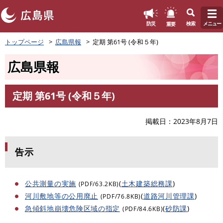
このページの本文へ
重要
防災
検索
メニュー
ペ
トップページ
広島県報
定期 第61号 (令和５年)
ー
ジ
広島県報
の
先
頭
定期 第61号 (令和５年)
で
本
す
文
。
掲載日
2023年8月7日
告示
公共測量の実施
(
土木建築総務課
)
(PDF/63.2KB)
河川敷地等の公用廃止
(
道路河川管理課
)
(PDF/76.8KB)
急傾斜地崩壊危険区域の指定
(
砂防課
)
(PDF/84.6KB)