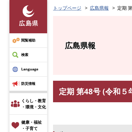
ペ
トップページ
広島県報
定期 第
ー
ジ
の
先
頭
閲覧補助
広島県報
で
す
検索
。
Language
防災情報
定期 第48号 (令和５
本
文
くらし・教育
・環境・文化
健康・福祉
・子育て