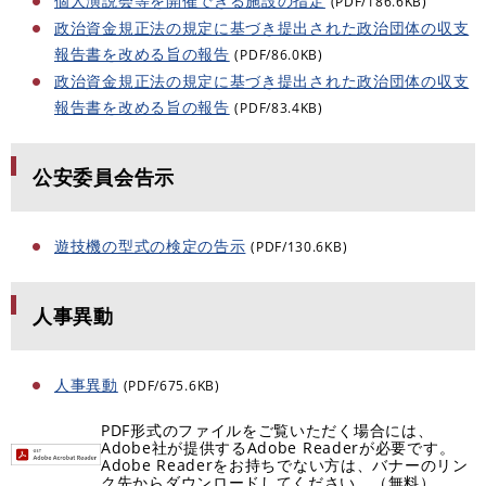
個人演説会等を開催できる施設の指定
(PDF/186.6KB)
政治資金規正法の規定に基づき提出された政治団体の収支
報告書を改める旨の報告
(PDF/86.0KB)
政治資金規正法の規定に基づき提出された政治団体の収支
報告書を改める旨の報告
(PDF/83.4KB)
公安委員会告示
遊技機の型式の検定の告示
(PDF/130.6KB)
人事異動
人事異動
(PDF/675.6KB)
PDF形式のファイルをご覧いただく場合には、
Adobe社が提供するAdobe Readerが必要です。
Adobe Readerをお持ちでない方は、バナーのリン
ク先からダウンロードしてください。（無料）