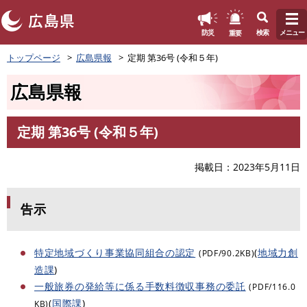
このページの本文へ
重要
防災
検索
メニュー
ペ
トップページ
広島県報
定期 第36号 (令和５年)
ー
ジ
広島県報
の
先
頭
定期 第36号 (令和５年)
で
本
す
文
。
掲載日
2023年5月11日
告示
特定地域づくり事業協同組合の認定
(
地域力創
(PDF/90.2KB)
造課
)
一般旅券の発給等に係る手数料徴収事務の委託
(PDF/116.0
(
国際課
)
KB)