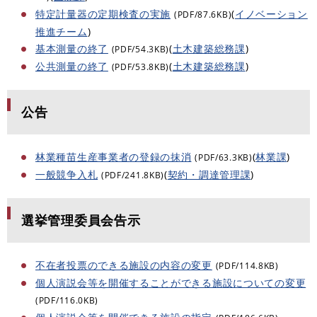
特定計量器の定期検査の実施
(
イノベーション
(PDF/87.6KB)
推進チーム
)
基本測量の終了
(
土木建築総務課
)
(PDF/54.3KB)
公共測量の終了
(
土木建築総務課
)
(PDF/53.8KB)
公告
林業種苗生産事業者の登録の抹消
(
林業課
)
(PDF/63.3KB)
一般競争入札
(
契約・調達管理課
)
(PDF/241.8KB)
選挙管理委員会告示
不在者投票のできる施設の内容の変更
(PDF/114.8KB)
個人演説会等を開催することができる施設についての変更
(PDF/116.0KB)