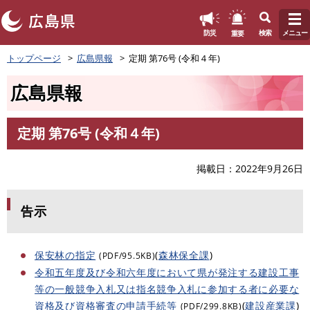
このページの本文へ
重要
防災
検索
メニュー
ペ
トップページ
広島県報
定期 第76号 (令和４年)
ー
ジ
広島県報
の
先
頭
定期 第76号 (令和４年)
で
本
す
文
。
掲載日
2022年9月26日
告示
保安林の指定
(
森林保全課
)
(PDF/95.5KB)
令和五年度及び令和六年度において県が発注する建設工事
等の一般競争入札又は指名競争入札に参加する者に必要な
資格及び資格審査の申請手続等
(
建設産業課
)
(PDF/299.8KB)