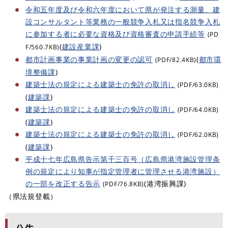
令和五年度及び令和六年度において県が発注する測量、建
設コンサルタント等業務の一般競争入札又は指名競争入札
に参加する者に必要な資格及び資格審査の申請手続等
(PD
(
建設産業課
)
F/560.7KB)
都市計画事業の事業計画の変更の認可
(
都市環
(PDF/82.4KB)
境整備課
)
建築士法の規定による建築士の免許の取消し
(PDF/63.0KB)
(
建築課
)
建築士法の規定による建築士の免許の取消し
(PDF/64.0KB)
(
建築課
)
建築士法の規定による建築士の免許の取消し
(PDF/62.0KB)
(
建築課
)
平成十七年広島県告示第千三百号（広島県港湾施設管理条
例の規定により知事が指定管理者に管理させる港湾施設）
の一部を改正する告示
(港湾振興課)
(PDF/76.8KB)
（県法規登載）