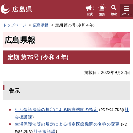
このページの本文へ
重要
防災
検索
メニュー
ペ
トップページ
広島県報
定期 第75号 (令和４年)
ー
ジ
広島県報
の
先
頭
定期 第75号 (令和４年)
で
本
す
文
。
掲載日
2022年9月22日
告示
生活保護法等の規定による医療機関の指定
(
社
(PDF/94.7KB)
会援護課
)
生活保護法等の規定による指定医療機関の名称の変更
(PD
(
社会援護課
)
F/86.2KB)