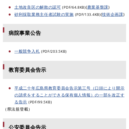
土地改良区の解散の認可
(
農業基盤課
)
(PDF/64.8KB)
砂利採取業務主任者試験の実施
(
技術企画課
)
(PDF/133.4KB)
病院事業公告
一般競争入札
(PDF/203.5KB)
教育委員会告示
平成二十年広島県教育委員会告示第三号（口頭により開示
の請求をすることができる保有個人情報）の一部を改正す
る告示
(PDF/99.5KB)
（県法規登載）
公安委員会告示