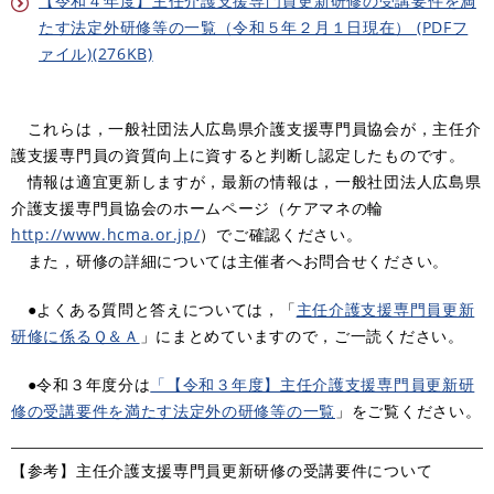
【令和４年度】主任介護支援専門員更新研修の受講要件を満
たす法定外研修等の一覧（令和５年２月１日現在） (PDFフ
ァイル)(276KB)
これらは，一般社団法人広島県介護支援専門員協会が，主任介
護支援専門員の資質向上に資すると判断し認定したものです。
情報は適宜更新しますが，最新の情報は，一般社団法人広島県
介護支援専門員協会のホームページ（ケアマネの輪
http://www.hcma.or.jp/
）でご確認ください。
また，研修の詳細については主催者へお問合せください。
●よくある質問と答えについては，「
主任介護支援専門員更新
研修に係るＱ＆Ａ
」にまとめていますので，ご一読ください。
●令和３年度分は
「【令和３年度】主任介護支援専門員更新研
修の受講要件を満たす法定外の研修等の一覧
」をご覧ください。
【参考】主任介護支援専門員更新研修の受講要件について