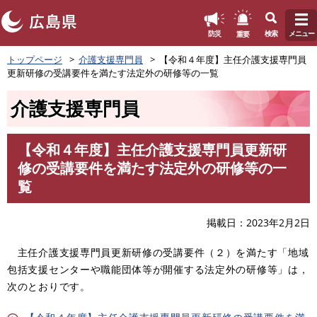
このページの本文へ
重要
防災
検索
メニュー
ペ
トップページ
介護支援専門員
【令和４年度】主任介護支援専門員
ー
更新研修の受講要件を満たす法定外の研修等の一覧
ジ
の
介護支援専門員
先
頭
で
【令和４年度】主任介護支援専門員更新研
す
本
修の受講要件を満たす法定外の研修等の一
。
文
覧
掲載日
2023年2月2日
主任介護支援専門員更新研修の受講要件（２）を満たす「地域
包括支援センターや職能団体等が開催する法定外の研修等」は，
次のとおりです。