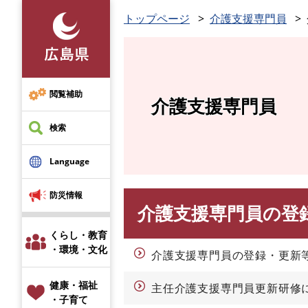
ペ
トップページ
介護支援専門員
ー
ジ
の
先
頭
閲覧補助
介護支援専門員
で
す
検索
。
Language
防災情報
介護支援専門員の登
本
文
くらし・教育
・環境・文化
介護支援専門員の登録・更新
健康・福祉
主任介護支援専門員更新研修に
・子育て