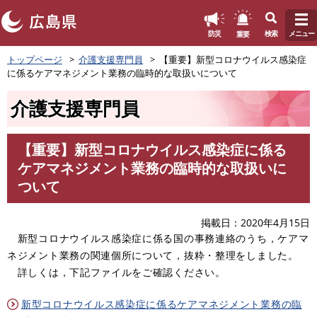
このページの本文へ
重要
防災
検索
メニュー
ペ
トップページ
介護支援専門員
【重要】新型コロナウイルス感染症
ー
に係るケアマネジメント業務の臨時的な取扱いについて
ジ
の
介護支援専門員
先
頭
で
【重要】新型コロナウイルス感染症に係る
す
本
ケアマネジメント業務の臨時的な取扱いに
。
文
ついて
掲載日
2020年4月15日
新型コロナウイルス感染症に係る国の事務連絡のうち，ケアマ
ネジメント業務の関連個所について，抜粋・整理をしました。
詳しくは，下記ファイルをご確認ください。
新型コロナウイルス感染症に係るケアマネジメント業務の臨