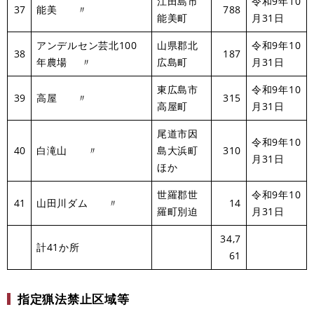
江田島市
令和9年10
37
能美 〃
788
能美町
月31日
アンデルセン芸北100
山県郡北
令和9年10
38
187
年農場 〃
広島町
月31日
東広島市
令和9年10
39
高屋 〃
315
高屋町
月31日
尾道市因
令和9年10
40
白滝山 〃
島大浜町
310
月31日
ほか
世羅郡世
令和9年10
41
山田川ダム 〃
14
羅町別迫
月31日
34,7
計41か所
61
指定猟法禁止区域等