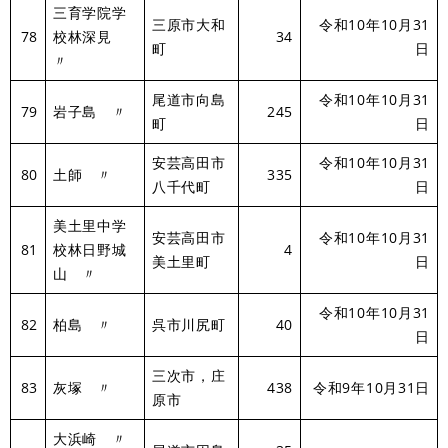
三育学院学
三原市大和
令和10年10月31
78
校林深見
34
町
日
〃
尾道市向島
令和10年10月31
79
岩子島 〃
245
町
日
安芸高田市
令和10年10月31
80
土師 〃
335
八千代町
日
美土里中学
安芸高田市
令和10年10月31
81
校林日野城
4
美土里町
日
山 〃
令和10年10月31
82
柏島 〃
呉市川尻町
40
日
三次市，庄
83
灰塚 〃
438
令和9年10月31日
原市
大浜崎 〃