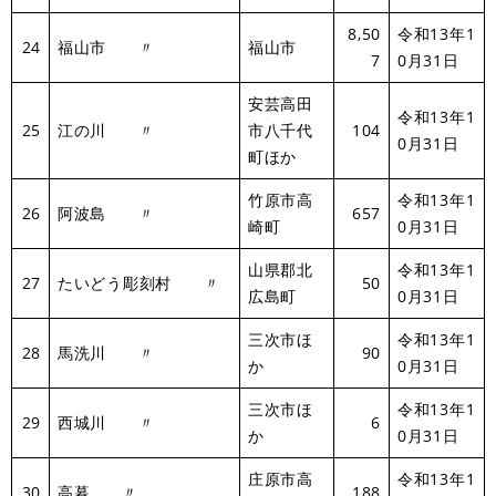
8,50
令和13年1
24
福山市 〃
福山市
7
0月31日
安芸高田
令和13年1
25
江の川 〃
市八千代
104
0月31日
町ほか
竹原市高
令和13年1
26
阿波島 〃
657
崎町
0月31日
山県郡北
令和13年1
27
たいどう彫刻村 〃
50
広島町
0月31日
三次市ほ
令和13年1
28
馬洗川 〃
90
か
0月31日
三次市ほ
令和13年1
29
西城川 〃
6
か
0月31日
庄原市高
令和13年1
30
高暮 〃
188