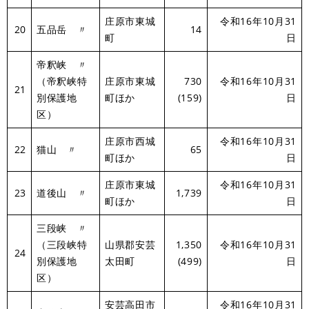
庄原市東城
令和16年10月31
20
五品岳 〃
14
町
日
帝釈峡 〃
（帝釈峡特
庄原市東城
730
令和16年10月31
21
別保護地
町ほか
(159)
日
区）
庄原市西城
令和16年10月31
22
猫山 〃
65
町ほか
日
庄原市東城
令和16年10月31
23
道後山 〃
1,739
町ほか
日
三段峡 〃
（三段峡特
山県郡安芸
1,350
令和16年10月31
24
別保護地
太田町
(499)
日
区）
安芸高田市
令和16年10月31