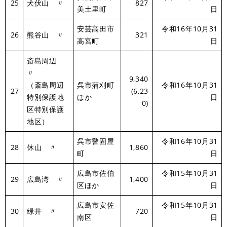
25
犬伏山 〃
827
美土里町
日
安芸高田市
令和16年10月31
26
熊谷山 〃
321
高宮町
日
斎島周辺
〃
9,340
（斎島周辺
呉市蒲刈町
令和16年10月31
27
(6,23
特別保護地
ほか
日
0)
区特別保護
地区）
呉市警固屋
令和16年10月31
28
休山 〃
1,860
町
日
広島市佐伯
令和15年10月31
29
広島湾 〃
1,400
区ほか
日
広島市安佐
令和15年10月31
30
緑井 〃
720
南区
日