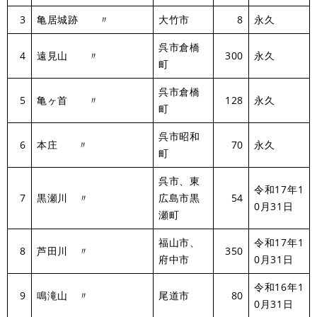
3
亀居城跡 〃
大竹市
8
永久
呉市倉橋
4
遠見山 〃
300
永久
町
呉市倉橋
5
亀ヶ首 〃
128
永久
町
呉市昭和
6
本庄 〃
70
永久
町
呉市、東
令和17年1
7
黒瀬川 〃
広島市黒
54
0月31日
瀬町
福山市、
令和17年1
8
芦田川 〃
350
府中市
0月31日
令和16年1
9
鳴滝山 〃
尾道市
80
0月31日