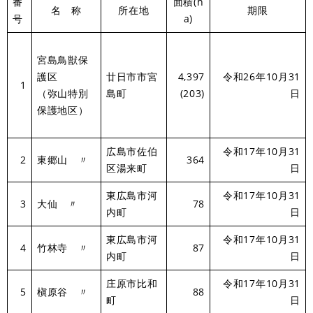
番
面積(h
名 称
所在地
期限
号
a)
宮島鳥獣保
護区
廿日市市宮
4,397
令和26年10月31
1
（弥山特別
島町
(203)
日
保護地区）
広島市佐伯
令和17年10月31
2
東郷山 〃
364
区湯来町
日
東広島市河
令和17年10月31
3
大仙 〃
78
内町
日
東広島市河
令和17年10月31
4
竹林寺 〃
87
内町
日
庄原市比和
令和17年10月31
5
槇原谷 〃
88
町
日