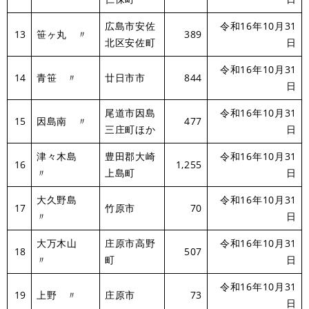
広島市安佐
令和16年10月31
13
笹ヶ丸 〃
389
北区安佐町
日
令和16年10月31
14
青笹 〃
廿日市市
844
日
尾道市因島
令和16年10月31
15
因島南 〃
477
三庄町ほか
日
津々木島
豊田郡大崎
令和16年10月31
16
1,255
〃
上島町
日
大久野島
令和16年10月31
17
竹原市
70
〃
日
大万木山
庄原市高野
令和16年10月31
18
507
〃
町
日
令和16年10月31
19
上野 〃
庄原市
73
日