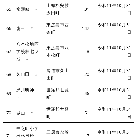
山県郡安芸
令和11年10月31
65
龍頭峡 〃
31
太田町
日
東広島市西
令和11年10月31
66
龍王 〃
147
条町
日
八本松地区
東広島市八
令和11年10月31
67
学校林七ツ
8
本松町
日
池 〃
尾道市久山
令和11年10月31
68
久山田 〃
20
田町
日
黒川明神
世羅郡世羅
令和11年10月31
69
46
〃
町
日
世羅郡世羅
令和11年10月31
70
城山 〃
51
町
日
中之町小学
三原市糸崎
令和11年10月31
71
校林日松
7