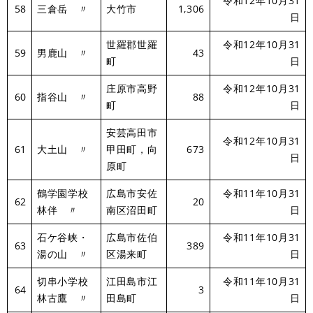
令和12年10月31
58
三倉岳 〃
大竹市
1,306
日
世羅郡世羅
令和12年10月31
59
男鹿山 〃
43
町
日
庄原市高野
令和12年10月31
60
指谷山 〃
88
町
日
安芸高田市
令和12年10月31
61
大土山 〃
甲田町，向
673
日
原町
鶴学園学校
広島市安佐
令和11年10月31
62
20
林伴 〃
南区沼田町
日
石ケ谷峡・
広島市佐伯
令和11年10月31
63
389
湯の山 〃
区湯来町
日
切串小学校
江田島市江
令和11年10月31
64
3
林古鷹 〃
田島町
日