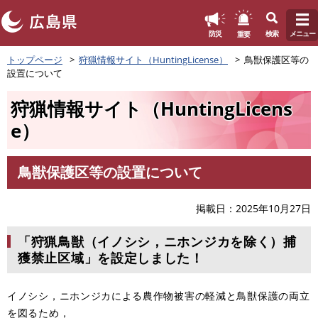
このページの本文へ
重要
防災
検索
メニュー
ペ
トップページ
狩猟情報サイト（HuntingLicense）
鳥獣保護区等の
ー
設置について
ジ
の
狩猟情報サイト（HuntingLicens
先
頭
e）
で
す
。
鳥獣保護区等の設置について
本
文
掲載日
2025年10月27日
「狩猟鳥獣（イノシシ，ニホンジカを除く）捕
獲禁止区域」を設定しました！
イノシシ，ニホンジカによる農作物被害の軽減と鳥獣保護の両立
を図るため，