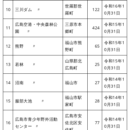
世羅郡世
令和16年1
10
三川ダム 〃
122
羅町
0月31日
広島空港・中央森林公
三原市本
令和15年1
11
424
園 〃
郷町
0月31日
福山市熊
令和15年1
12
熊野 〃
65
野町
0月31日
山県郡北
令和15年1
13
若林 〃
25
広島町
0月31日
令和14年1
14
沼南 〃
福山市
27
0月31日
福山市駅
令和14年1
15
服部大池 〃
28
家町
0月31日
広島市安
広島市青少年野外活動
令和14年1
16
佐北区安
77
センター 〃
0月31日
佐町