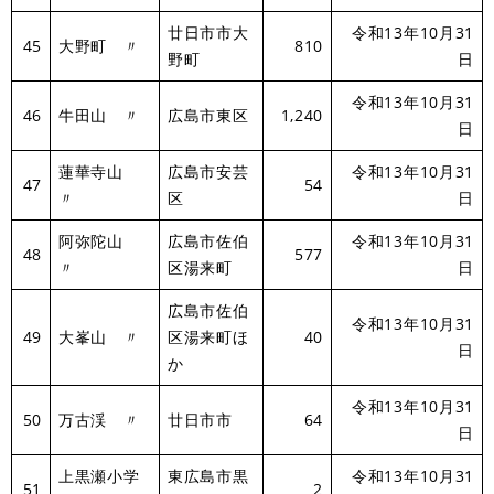
廿日市市大
令和13年10月31
45
大野町 〃
810
野町
日
令和13年10月31
46
牛田山 〃
広島市東区
1,240
日
蓮華寺山
広島市安芸
令和13年10月31
47
54
〃
区
日
阿弥陀山
広島市佐伯
令和13年10月31
48
577
〃
区湯来町
日
広島市佐伯
令和13年10月31
49
大峯山 〃
区湯来町ほ
40
日
か
令和13年10月31
50
万古渓 〃
廿日市市
64
日
上黒瀬小学
東広島市黒
令和13年10月31
51
2