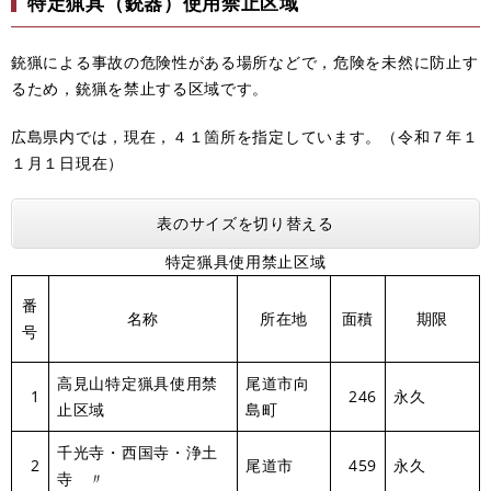
特定猟具（銃器）使用禁止区域
銃猟による事故の危険性がある場所などで，危険を未然に防止す
るため，銃猟を禁止する区域です。
広島県内では，現在，４１箇所を指定しています。（令和７年１
１月１日現在）
表のサイズを切り替える
特定猟具使用禁止区域
番
名称
所在地
面積
期限
号
高見山特定猟具使用禁
尾道市向
1
246
永久
止区域
島町
千光寺・西国寺・浄土
2
尾道市
459
永久
寺 〃