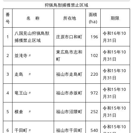
狩猟鳥獣捕獲禁止区域
番
面積
名 称
所在地
期限
号
(ha)
八国見山狩猟鳥獣
令和16年10
1
庄原市口和町
196
捕獲禁止区域
月31日
東広島市志和
令和15年10
2
並滝寺〃
102
町
月31日
令和15年10
3
走島 〃
福山市走島町
220
月31日
令和15年10
4
竜王山〃
福山市赤坂町
972
月31日
令和15年10
5
横倉 〃
福山市沼隈町
252
月31日
令和15年10
6
千田町〃
福山市千田町
540