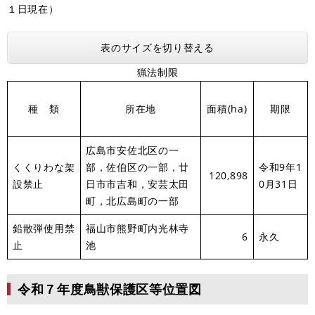
１日現在）
表のサイズを切り替える
猟法制限
種 類
所在地
面積(ha)
期限
広島市安佐北区の一
くくりわな架
部，佐伯区の一部，廿
令和9年1
120,898
設禁止
日市市吉和，安芸太田
0月31日
町，北広島町の一部
鉛散弾使用禁
福山市熊野町内光林寺
6
永久
止
池
令和７年度鳥獣保護区等位置図