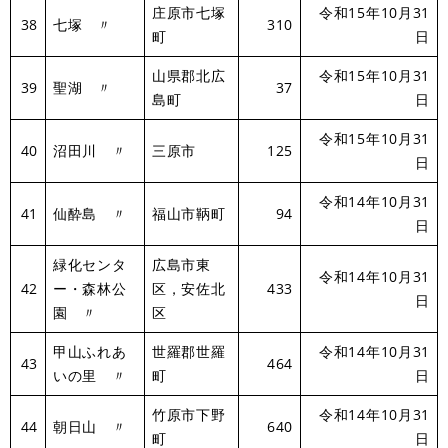
庄原市七塚
令和15年10月31
38
七塚 〃
310
町
日
山県郡北広
令和15年10月31
39
聖湖 〃
37
島町
日
令和15年10月31
40
沼田川 〃
三原市
125
日
令和14年10月31
41
仙酔島 〃
福山市鞆町
94
日
緑化センタ
広島市東
令和14年10月31
42
ー・森林公
区，安佐北
433
日
園 〃
区
甲山ふれあ
世羅郡世羅
令和14年10月31
43
464
いの里 〃
町
日
竹原市下野
令和14年10月31
44
朝日山 〃
640
町
日