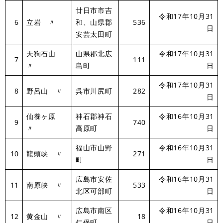
廿日市市吉
令和17年10月31
6
立岩 〃
和、山県郡
536
日
安芸太田町
天狗石山
山県郡北広
令和17年10月31
7
111
〃
島町
日
令和17年10月31
8
野呂山 〃
呉市川尻町
282
日
仙養ヶ原
神石郡神石
令和16年10月31
9
740
〃
高原町
日
福山市山野
令和16年10月31
10
龍頭峡 〃
271
町
日
広島市安佐
令和16年10月31
11
南原峡 〃
533
北区可部町
日
広島市南区
令和16年10月31
12
黄金山 〃
18
仁保町
日