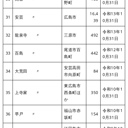
野町
0月31日
16,4
令和13年1
31
安芸 〃
広島市
39
0月31日
令和13年1
32
龍泉寺 〃
三原市
492
0月31日
尾道市百
令和12年1
33
百島 〃
442
島町
0月31日
安芸高田
令和10年1
34
大荒田 〃
84
市向原町
0月31日
東広島市
令和10年1
35
上寺家 〃
西条町ほ
350
0月31日
か
福山市赤
令和10年1
36
早戸 〃
154
坂町
0月31日