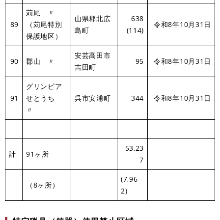
苅尾 〃
山県郡北広
638
89
（苅尾特別
令和8年10月31日
島町
(114)
保護地区）
安芸高田市
90
郡山 〃
95
令和8年10月31日
吉田町
グリンピア
91
せとうち
呉市安浦町
344
令和8年10月31日
〃
53,23
計
91ヶ所
7
(7,96
（8ヶ所）
2)