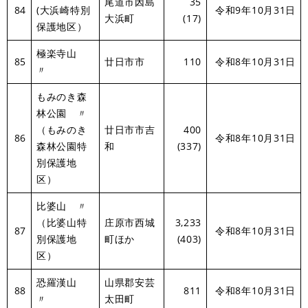
尾道市因島
35
84
(大浜崎特別
令和9年10月31日
大浜町
(17)
保護地区）
極楽寺山
85
廿日市市
110
令和8年10月31日
〃
もみのき森
林公園 〃
（もみのき
廿日市市吉
400
86
令和8年10月31日
森林公園特
和
(337)
別保護地
区）
比婆山 〃
（比婆山特
庄原市西城
3,233
87
令和8年10月31日
別保護地
町ほか
(403)
区）
恐羅漢山
山県郡安芸
88
811
令和8年10月31日
〃
太田町