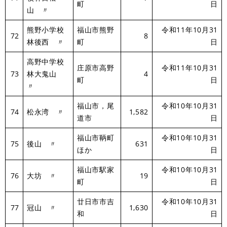
町
日
山 〃
熊野小学校
福山市熊野
令和11年10月31
72
8
林後西 〃
町
日
高野中学校
庄原市高野
令和11年10月31
73
林大鬼山
4
町
日
〃
福山市，尾
令和10年10月31
74
松永湾 〃
1,582
道市
日
福山市鞆町
令和10年10月31
75
後山 〃
631
ほか
日
福山市駅家
令和10年10月31
76
大坊 〃
19
町
日
廿日市市吉
令和10年10月31
77
冠山 〃
1,630
和
日