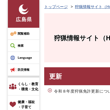
ペ
トップページ
狩猟情報サイト（Hunt
ー
ジ
の
先
頭
閲覧補助
狩猟情報サイト（Hun
で
す
検索
。
Language
防災情報
更新
本
文
くらし・教育
・環境・文化
令和８年度狩猟免許更新につ
健康・福祉
・子育て