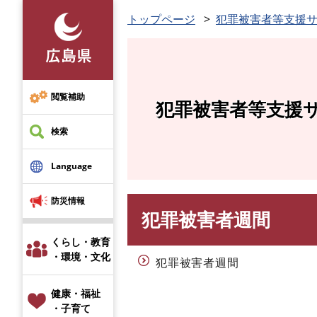
ペ
トップページ
犯罪被害者等支援
ー
ジ
の
先
頭
閲覧補助
犯罪被害者等支援
で
す
検索
。
Language
防災情報
犯罪被害者週間
本
文
くらし・教育
・環境・文化
犯罪被害者週間
健康・福祉
・子育て