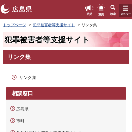
このページの本文へ
重要
防災
検索
メニュー
ペ
トップページ
犯罪被害者等支援サイト
リンク集
ー
ジ
犯罪被害者等支援サイト
の
先
頭
リンク集
で
本
す
文
。
リンク集
相談窓口
広島県
市町