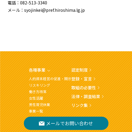
電話：082-513-3340
メール：syojinkei@pref.hiroshima.lg.jp
各種事業
認定制度
登録・宣言
人的資本経営の促進・開示
リスキリング
取組の必要性
働き方改革
法律・調査結果
女性活躍
男性育児休業
リンク集
事業一覧
メールでお問い合わせ