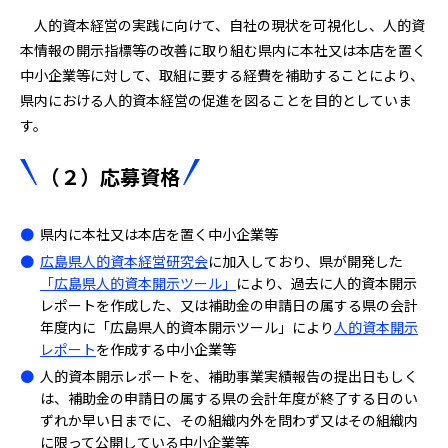
人的資本経営の実践に向けて、自社の現状を可視化し、人的資
本情報の開示指標等の改善に取り組む県内に本社又は本店を置く
中小企業等に対して、取組に要する経費を補助することにより、
県内における人的資本経営の促進を図ることを目的としていま
す。
（２）応募資格
県内に本社又は本店を置く中小企業等
広島県人的資本経営研究会
に加入しており、県が開発した
「広島県人的資本開示ツール」
により、過去に人的資本開示
レポートを作成した、又は補助金の申請日の属する県の会計
年度内に「広島県人的資本開示ツール」により
人的資本開示
レポート
を作成する中小企業等
人的資本開示レポートを、補助事業実績報告の提出日もしく
は、補助金の申請日の属する県の会計年度が終了する日のい
ずれか早い日までに、その組織内外を問わず又はその組織内
に限って公開している中小企業等​