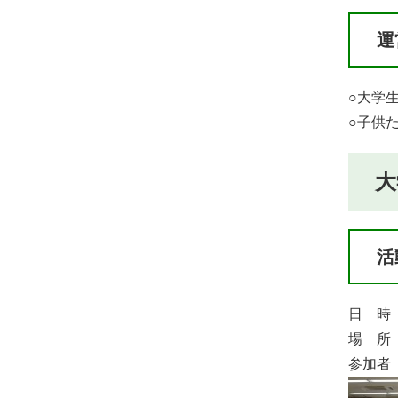
運
○大学
​○子
大
活
日 時 
場 所
参加者 