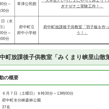
「大学生といっしょにやってみよう！
30分～
草津公民館
ぎナゼナニ実験工作！」
時30分
４日（水
日）
府中町立
府中町放課後子供教室「羽子板を作
00分～
府中小学校
う！」
時00分
中町放課後子供教室「みくまり峡里山散
動の概要
 ６月７日（土曜日）８時30分～13時00分
 府中町水分峡森林公園
37名