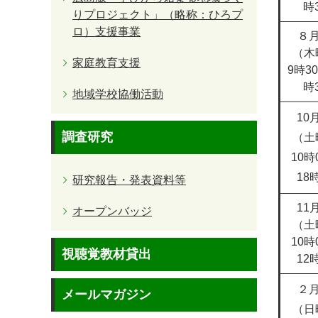
時
りプロジェクト」（略称：ひろプ
ロ）支援事業
８月
（木
家庭教育支援
9時3
時
地域学校協働活動
10
調査研究
（土
10時
18
研究報告・発表資料等
11
オープンバッジ
（土
10時
視聴覚教材貸出
12
２月
メールマガジン
（日