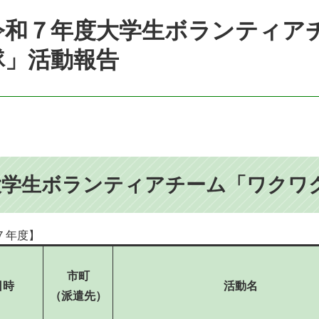
令和７年度大学生ボランティア
隊」活動報告
大学生ボランティアチーム「ワク
７年度】
市町
日時
活動名
（派遣先）