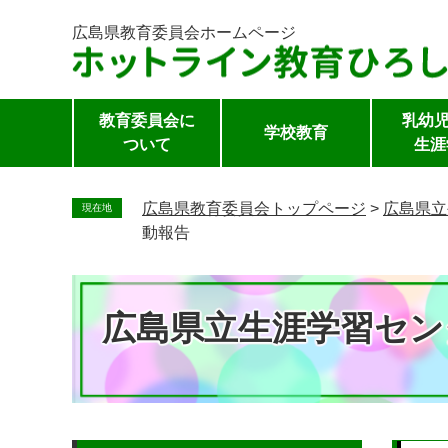
広島県教育委員会
ホームページ
教育委員会に
乳幼児
学校教育
ついて
生涯
ペ
ー
広島県教育委員会トップページ
>
広島県立
現在地
ジ
動報告
の
先
頭
広島県立生涯学習セン
で
す。