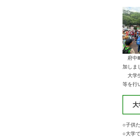
府中町
加しま
大学生
等を行
大
○子供
○大学