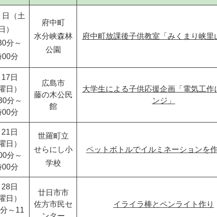
７日（土
府中町
日）
水分峡森林
府中町放課後子供教室「みくまり峡里
30分～
公園
時00分
17日
広島市
曜日）
大学生による子供応援企画「電気工作
藤の木公民
30分～
ンジ」
館
時00分
21日
世羅町立
曜日）
せらにし小
ペットボトルでイルミネーションを
00分～
学校
時00分
28日
廿日市市
曜日）
佐方市民セ
イライラ棒とペンライト作り
0分～11
ンター