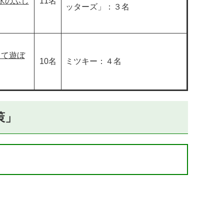
水のふし
11名
ッターズ」：３名
って遊ぼ
10名
ミツキー：４名
策」