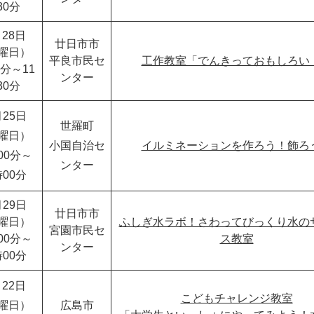
30分
28日
廿日市市
曜日）
平良市民セ
工作教室「でんきっておもしろい
0分～11
ンター
30分
月25日
世羅町
曜日）
小国自治セ
イルミネーションを作ろう！飾ろ
00分～
ンター
時00分
月29日
廿日市市
曜日）
ふしぎ水ラボ！さわってびっくり水の
宮園市民セ
00分～
ス教室
ンター
時00分
22日
こどもチャレンジ教室
曜日）
広島市