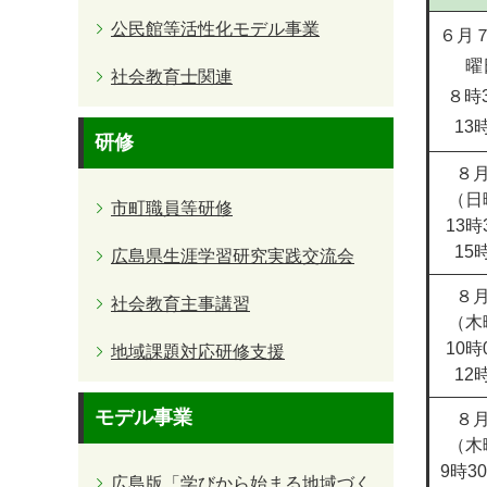
公民館等活性化モデル事業
６月
曜
社会教育士関連
８時
13
研修
８月
（日
市町職員等研修
13時
15
広島県生涯学習研究実践交流会
８月
社会教育主事講習
（木
10時
地域課題対応研修支援
12
モデル事業
８月
（木
9時3
広島版「学びから始まる地域づく