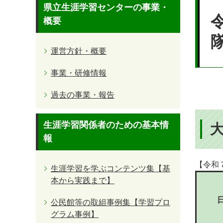
本
県立生涯学習センターの事業・
文
概要
運営方針・概要
事業・研修情報
過去の事業・報告
生涯学習関係者のための基本情
報
【令和
生涯学習を学ぶコンテンツ集【基
本から実践まで】
公民館等の取組事例集【学習プロ
グラム事例】