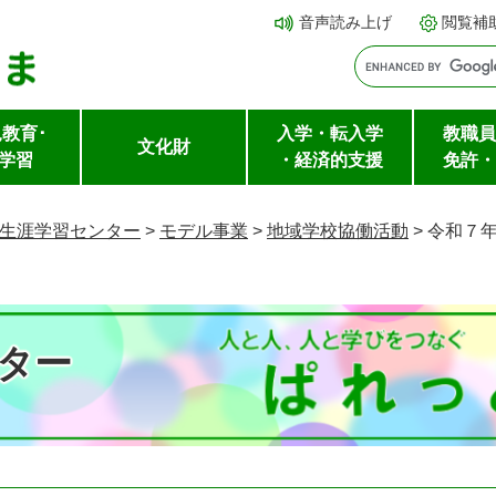
メ
本文へ
音声読み上げ
閲覧補
ニ
ュ
ー
教育･
入学・転入学
教職員
を
文化財
学習
・経済的支援
免許・
飛
ば
生涯学習センター
>
モデル事業
>
地域学校協働活動
>
令和７
し
て
ター