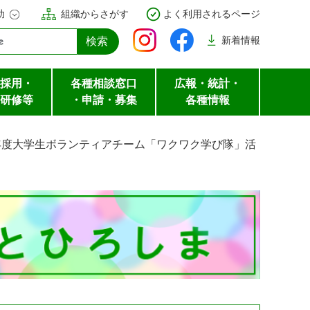
助
組織からさがす
よく利用されるページ
新着
情報
採用・
各種相談窓口
広報・統計・
研修等
・申請・募集
各種情報
年度大学生ボランティアチーム「ワクワク学び隊」活