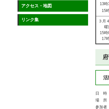
13時
アクセス・地図
15
リンク集
３月
曜
15時
17
府
活
日 時
場 所
参加者 