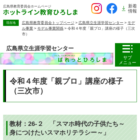
ペ
新着
広島県教育委員会
ホームページ
ー
情報
ジ
の
広島県教育委員会トップページ
>
広島県立生涯学習センター
>
モデ
現在地
ル事業
>
モデル事業関係
>
令和４年度「親プロ」講座の様子（三次
先
市）
頭
で
広島県立生涯学習センター
す。
サブ
メニュー
本
文
令和４年度「親プロ」講座の様子
（三次市）
教材：26-２ 「スマホ時代の子供たち～
身につけたいスマホリテラシー～」