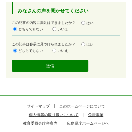
みなさんの声を聞かせてください
満
この記事の内容に満足はできましたか？
はい
足
どちらでもない
いいえ
度
容
この記事は容易に見つけられましたか？
はい
易
どちらでもない
いいえ
度
サイトマップ
このホームページについて
個人情報の取り扱いについて
免責事項
教育委員会庁舎案内
広島県庁ホームページへ