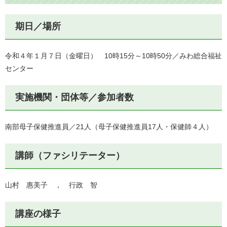
期日／場所
令和４年１月７日（金曜日） 10時15分～10時50分／みわ総合福祉
センター
実施機関・団体等／参加者数
南部母子保健推進員／21人（母子保健推進員17人・保健師４人）
講師（ファシリテーター）
山村 惠美子 ， 行政 智
講座の様子