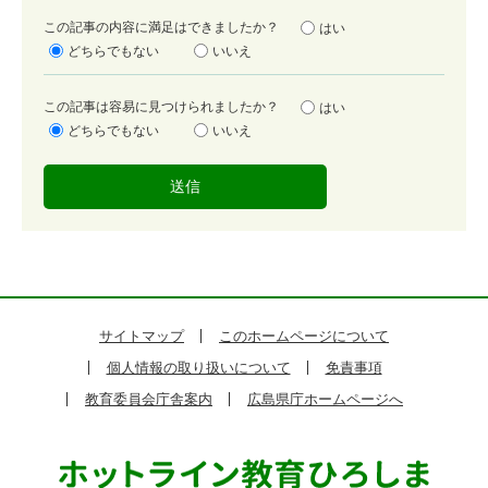
満
この記事の内容に満足はできましたか？
はい
足
どちらでもない
いいえ
度
容
この記事は容易に見つけられましたか？
はい
易
どちらでもない
いいえ
度
サイトマップ
このホームページについて
個人情報の取り扱いについて
免責事項
教育委員会庁舎案内
広島県庁ホームページへ