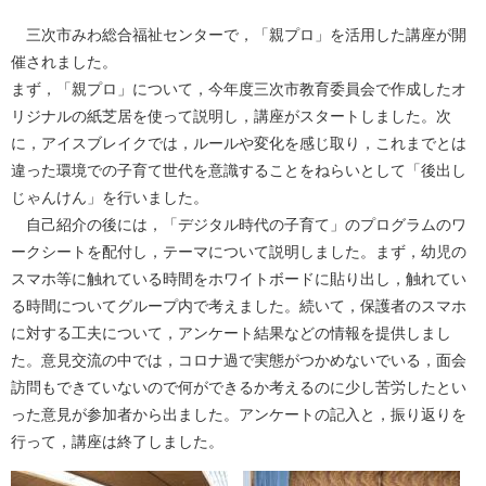
三次市みわ総合福祉センターで，「親プロ」を活用した講座が開
催されました。
まず，「親プロ」について，今年度三次市教育委員会で作成したオ
リジナルの紙芝居を使って説明し，講座がスタートしました。次
に，アイスブレイクでは，ルールや変化を感じ取り，これまでとは
違った環境での子育て世代を意識することをねらいとして「後出し
じゃんけん」を行いました。
自己紹介の後には，「デジタル時代の子育て」のプログラムのワ
ークシートを配付し，テーマについて説明しました。まず，幼児の
スマホ等に触れている時間をホワイトボードに貼り出し，触れてい
る時間についてグループ内で考えました。続いて，保護者のスマホ
に対する工夫について，アンケート結果などの情報を提供しまし
た。意見交流の中では，コロナ過で実態がつかめないでいる，面会
訪問もできていないので何ができるか考えるのに少し苦労したとい
った意見が参加者から出ました。アンケートの記入と，振り返りを
行って，講座は終了しました。