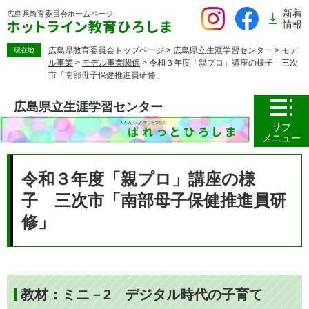
ペ
新着
広島県教育委員会
ホームページ
ー
情報
ジ
の
広島県教育委員会トップページ
>
広島県立生涯学習センター
>
モデ
現在地
ル事業
>
モデル事業関係
>
令和３年度「親プロ」講座の様子 三次
先
市「南部母子保健推進員研修」
頭
で
広島県立生涯学習センター
す。
サブ
メニュー
本
文
令和３年度「親プロ」講座の様
子 三次市「南部母子保健推進員研
修」
教材：ミニ－2 デジタル時代の子育て