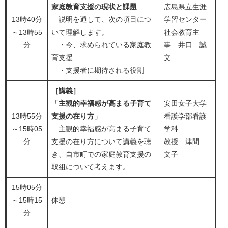
家庭教育支援の現状と課題
広島県立生涯
13時40分
説明を通して、次の項目につ
学習センター
～13時55
いて理解します。
社会教育主
分
・今、求められている家庭教
事 井口 誠
育支援
文
・支援者に期待される役割
［講義］
「主観的幸福感が高まる子育て
安田女子大学
13時55分
支援の在り方」
看護学部看護
～15時05
主観的幸福感が高まる子育て
学科
分
支援の在り方について講義を聴
教授 津間
き、自市町での家庭教育支援の
文子
取組について考えます。
15時05分
～15時15
休憩
分