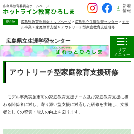
ペ
新着
広島県教育委員会
ホームページ
ー
情報
ジ
の
広島県教育委員会トップページ
>
広島県立生涯学習センター
>
モデ
現在地
ル事業
>
家庭教育支援
>
アウトリーチ型家庭教育支援研修
先
頭
広島県立生涯学習センター
で
す。
サブ
メニュー
本
文
アウトリーチ型家庭教育支援研修
モデル事業実施市町の家庭教育支援チーム及び家庭教育支援に携
わる関係者に対し、寄り添い型支援に対応した研修を実施し、支援
者としての資質・能力の向上を図ります。