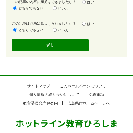
満
この記事の内容に満足はできましたか？
はい
足
どちらでもない
いいえ
度
容
この記事は容易に見つけられましたか？
はい
易
どちらでもない
いいえ
度
サイトマップ
このホームページについて
個人情報の取り扱いについて
免責事項
教育委員会庁舎案内
広島県庁ホームページへ