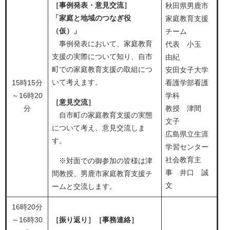
［事例発表・意見交流］
秋田県男鹿市
「家庭と地域のつなぎ役
家庭教育支援
（仮）」
チーム
事例発表において、家庭教育
​代表 小玉
支援の実際について知り、自市
由紀
町での家庭教育支援の取組につ
安田女子大学
いて考えます。
15時15分
看護学部看護
～16時20
学科
［意見交流］
分
教授 津間
自市町の家庭教育支援の実態
文子
について考え、意見交流しま
広島県立生涯
す。
学習センター
社会教育主
※対面での御参加の皆様は津
事 井口 誠
間教授、男鹿市家庭教育支援チ
文
ームと交流します。
16時20分
～16時30
［振り返り］［事務連絡］