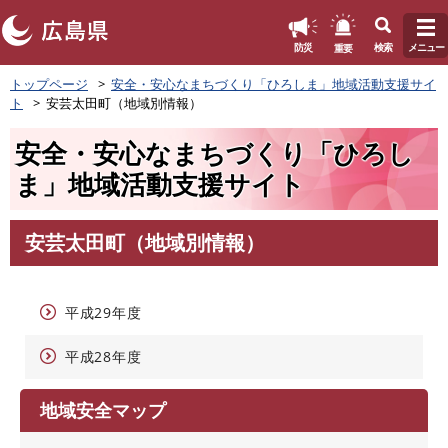
このページの本文へ
重要
防災
検索
メニュー
ペ
トップページ
安全・安心なまちづくり「ひろしま」地域活動支援サイ
ー
ト
安芸太田町（地域別情報）
ジ
の
安全・安心なまちづくり「ひろし
先
頭
ま」地域活動支援サイト
で
す
。
安芸太田町（地域別情報）
本
文
平成29年度
平成28年度
地域安全マップ