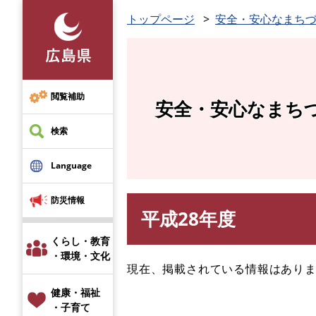
ペ
トップページ
安全・安心なまち
ー
ジ
の
先
頭
閲覧補助
安全・安心なまち
で
す
検索
。
Language
防災情報
平成28年度
本
文
くらし・教育
・環境・文化
現在、掲載されている情報はあり
健康・福祉
・子育て